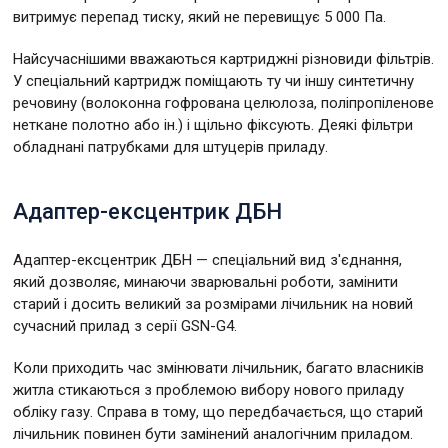
витримує перепад тиску, який не перевищує 5 000 Па.
Найсучаснішими вважаються картриджні різновиди фільтрів.
У спеціальний картридж поміщають ту чи іншу синтетичну
речовину (волоконна гофрована целюлоза, поліпропіленове
неткане полотно або ін.) і щільно фіксують. Деякі фільтри
обладнані патрубками для штуцерів приладу.
Адаптер-ексцентрик ДБН
Адаптер-ексцентрик ДБН — спеціальний вид з'єднання,
який дозволяє, минаючи зварювальні роботи, замінити
старий і досить великий за розмірами лічильник на новий
сучасний прилад з серії GSN-G4.
Коли приходить час змінювати лічильник, багато власників
житла стикаються з проблемою вибору нового приладу
обліку газу. Справа в тому, що передбачається, що старий
лічильник повинен бути замінений аналогічним приладом.