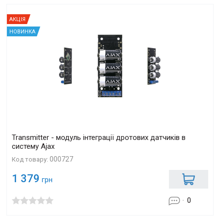
АКЦІЯ
НОВИНКА
Transmitter - модуль інтеграції дротових датчиків в
систему Ajax
000727
Код товару:
1 379
грн
0