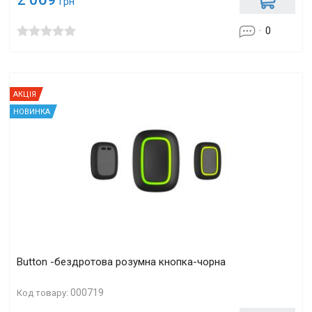
грн
0
АКЦІЯ
НОВИНКА
Button -бездротова розумна кнопка-чорна
000719
Код товару: