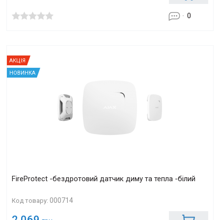
0
АКЦІЯ
НОВИНКА
FireProtect -бездротовий датчик диму та тепла -білий
000714
Код товару:
2 069