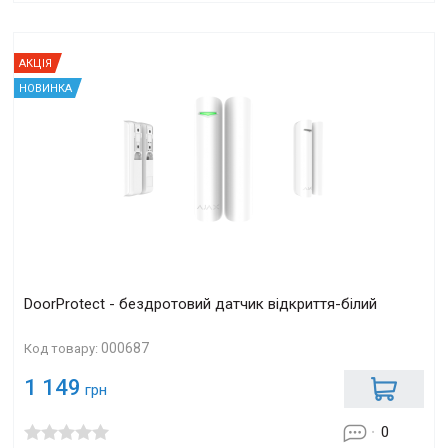
АКЦІЯ
НОВИНКА
DoorProtect - бездротовий датчик відкриття-білий
000687
Код товару:
1 149
грн
0