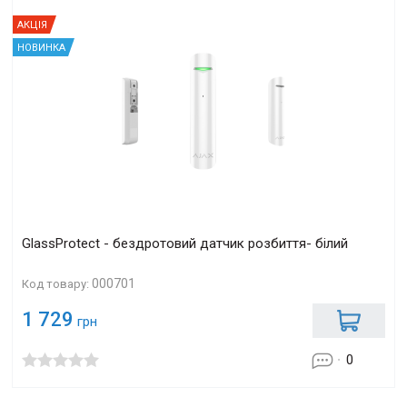
АКЦІЯ
НОВИНКА
GlassProtect - бездротовий датчик розбиття- білий
000701
Код товару:
1 729
грн
0