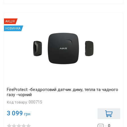
АКЦІЯ
НОВИНКА
FireProtect -бездротовий датчик диму, тепла та чадного
газу -чорний
000715
Код товару:
3 099
грн
0