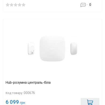
0
Hub-розумна централь-біла
000676
Код товару:
6 099
грн