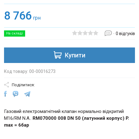
8 766
грн
0 відгуків
На складі
Купити
Код товару: 00-00016273
Поділитися:
Газовий електромагнітний клапан нормально відкритий
M16/RM N.A..
RM070000 008 DN 50 (латунний корпус) P.
max = 6бар