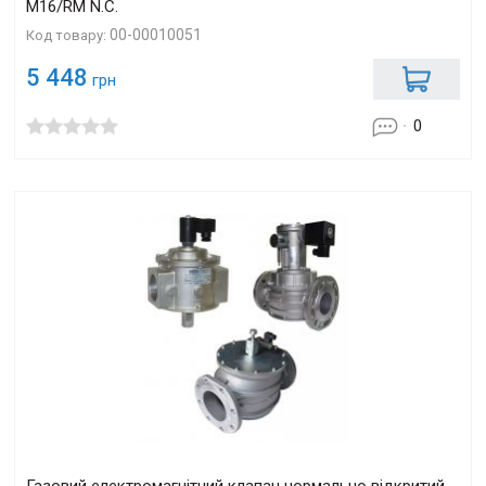
M16/RM N.С.
00-00010051
Код товару:
5 448
грн
0