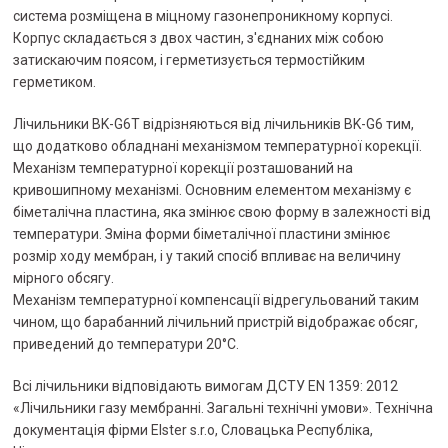
система розміщена в міцному газонепроникному корпусі.
Корпус складається з двох частин, з'єднаних між собою
затискаючим поясом, і герметизується термостійким
герметиком.
Лічильники BK-G6T відрізняються від лічильників BK-G6 тим,
що додатково обладнані механізмом температурної корекції.
Механізм температурної корекції розташований на
кривошипному механізмі. Основним елементом механізму є
біметалічна пластина, яка змінює свою форму в залежності від
температури. Зміна форми біметалічної пластини змінює
розмір ходу мембран, і у такий спосіб впливає на величину
мірного обсягу.
Механізм температурної компенсації відрегульований таким
чином, що барабанний лічильний пристрій відображає обсяг,
приведений до температури 20°С.
Всі лічильники відповідають вимогам ДСТУ EN 1359: 2012
«Лічильники газу мембранні. Загальні технічні умови». Технічна
документація фірми Elster s.r.o, Словацька Республіка,