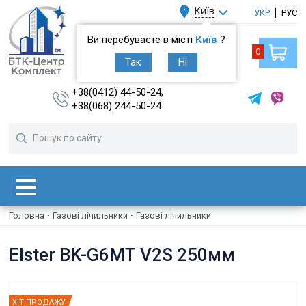
Київ
УКР
РУС
Ви перебуваєте в місті
Київ
?
0
Так
Ні
+38(0412) 44-50-24,
+38(068) 244-50-24
Головна
·
Газові лічильники
·
Газові лічильники
Elster BK-G6МТ V2S 250мм
ХІТ ПРОДАЖУ