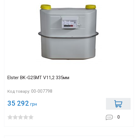
Elster BK-G25МT V11,2 335мм
00-007798
Код товару:
35 292
грн
0