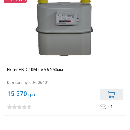
Elster BK-G10МT V5,6 250мм
00-006401
Код товару:
15 570
грн
1