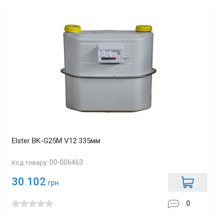
Elster BK-G25М V12 335мм
00-006463
Код товару:
30 102
грн
0