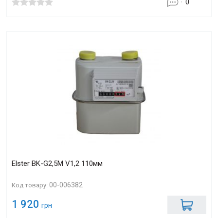
0
Elster BK-G2,5М V1,2 110мм
00-006382
Код товару:
1 920
грн