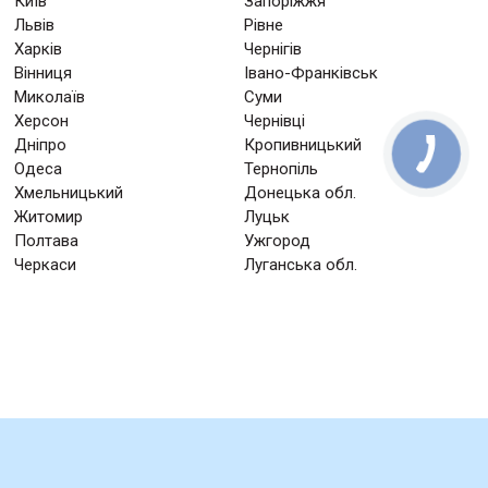
Київ
Запоріжжя
Львів
Рівне
Харків
Чернігів
Вінниця
Івано-Франківськ
Миколаїв
Суми
Херсон
Чернівці
Дніпро
Кропивницький
Одеса
Тернопіль
Хмельницький
Донецька обл.
Житомир
Луцьк
Полтава
Ужгород
Черкаси
Луганська обл.