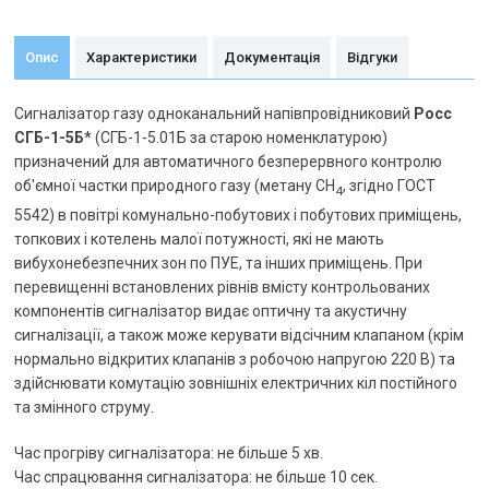
Опис
Характеристики
Документація
Відгуки
Сигналізатор газу одноканальний напівпровідниковий
Росс
СГБ-1-5Б*
(СГБ-1-5.01Б за старою номенклатурою)
призначений для автоматичного безперервного контролю
об'ємної частки природного газу (метану СН
, згідно ГОСТ
4
5542) в повітрі комунально-побутових і побутових приміщень,
топкових і котелень малої потужності, які не мають
вибухонебезпечних зон по ПУЕ, та інших приміщень. При
перевищенні встановлених рівнів вмісту контрольованих
компонентів сигналізатор видає оптичну та акустичну
сигналізації, а також може керувати відсічним клапаном (крім
нормально відкритих клапанів з робочою напругою 220 В) та
здійснювати комутацію зовнішніх електричних кіл постійного
та змінного струму.
Час прогріву сигналізатора: не більше 5 хв.
Час спрацювання сигналізатора: не більше 10 сек.