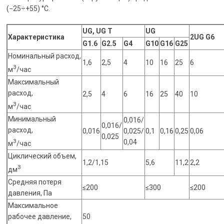
(−25÷+55) °С.
UG, UG T
UG
Характеристика
2UG G6
G1.6
G2.5
G4
G10
G16
G25
Номинальный расход,
1,6
2,5
4
10
16
25
6
3
м
/час
Максимальный
расход,
2,5
4
6
16
25
40
10
3
м
/час
Минимальный
0,016/
0,016/
расход,
0,016
0,025/
0,1
0,16
0,25
0,06
0,025
3
0,04
м
/час
Циклический объем,
1,2/1,15
5,6
11,2
2,2
3
дм
Средняя потеря
≤200
≤300
≤200
давления, Па
Максимальное
рабочее давление,
50