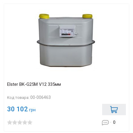
Elster BK-G25М V12 335мм
00-006463
Код товара:
30 102
грн
0