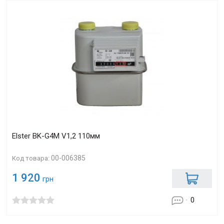
Elster BK-G4М V1,2 110мм
00-006385
Код товара:
1 920
грн
0