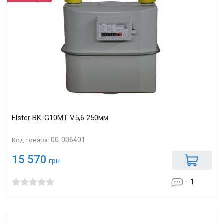
Elster BK-G10МT V5,6 250мм
00-006401
Код товара:
15 570
грн
1