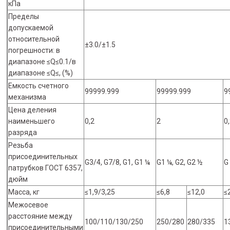
кПа
Пределы
допускаемой
относительной
±3.0/±1.5
погрешности: в
диапазоне ≤Q≤0.1/в
диапазоне ≤Q≤, (%)
Емкость счетного
99999.999
99999.999
9
механизма
Цена деления
наименьшего
0,2
2
0
разряда
Резьба
присоединительных
G3/4, G7/8, G1, G1 ¼
G1 ¼, G2, G2 ½
G
патрубков ГОСТ 6357,
дюйм
Масса, кг
≤1,9/3,25
≤6,8
≤12,0
≤
Межосевое
расстояние между
100/110/130/250
250/280
280/335
1
присоединительными