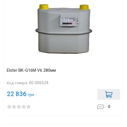
Elster BK-G16М V6 280мм
00-006524
Код товара:
22 836
грн
0