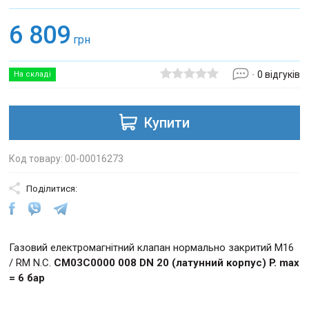
6 809
грн
0 відгуків
На складі
Купити
Код товару: 00-00016273
Поділитися:
Газовий електромагнітний клапан нормально закритий M16
/ RM N.С.
CM03C0000 008 DN 20 (латунний корпус) P. max
= 6 бар