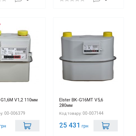
K-G1,6М V1,2 110мм
Elster BK-G16MТ V5,6
280мм
00-006379
00-007144
ру:
Код товару:
25 431
грн
грн