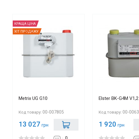
КРАЩА ЦІНА
ХІТ ПРОДАЖУ
Metrix UG G10
Elster BK-G4М V1,
00-007805
00-006
Код товару:
Код товару:
13 027
1 920
грн
грн
0