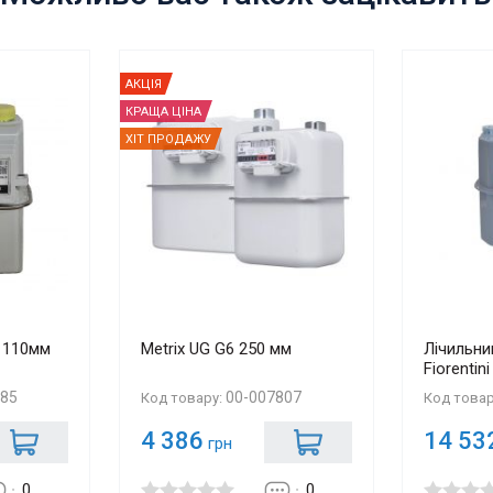
АКЦІЯ
КРАЩА ЦІНА
ХІТ ПРОДАЖУ
2 110мм
Metrix UG G6 250 мм
Лічильник
Fiorentin
385
00-007807
Код товару:
Код това
4 386
14 53
грн
0
0