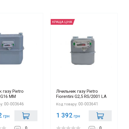
КРАЩА ЦІНА
 газу Pietro
Лічильник газу Pietro
i G16 MM
Fiorentini G2,5 RS/2001 LA
00-003646
00-003641
ру:
Код товару:
2
1 392
грн
грн
0
0