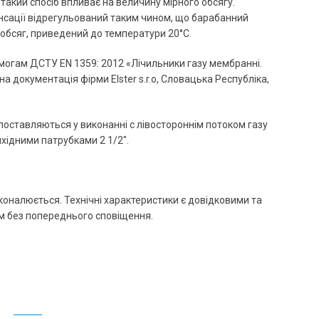
 такий спосіб впливає на величину мірного обсягу.
сації відрегульований таким чином, що барабанний
 обсяг, приведений до температури 20°С.
имогам ДСТУ EN 1359: 2012 «Лічильники газу мембранні.
чна документація фірми Elster s.r.o, Словацька Республіка,
 поставляються у виконанні c лівостороннім потоком газу
вихідними патрубками 2 1/2".
коналюється. Технічні характеристики є довідковими та
м без попереднього сповіщення.