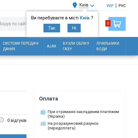
Київ
УКР
РУС
Ви перебуваєте в місті
Київ
?
0
Так
Ні
СИСТЕМИ ПЕРЕДАЧІ
ВУЗЛИ ОБЛІКУ
ЛІЧИЛЬНИКИ
AJAX
ДАНИХ
ГАЗУ
ВОДИ
Оплата
При отриманні накладеним платежем
(Україна)
0 відгуків
На розрахунковий рахунок
(передоплата)