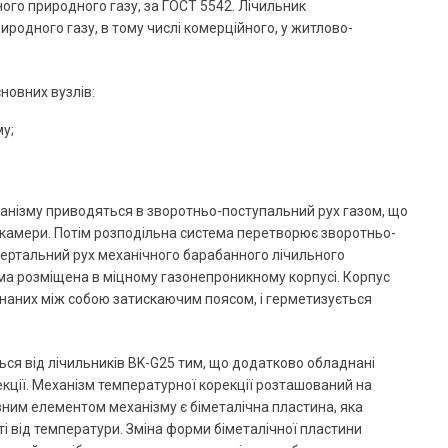
ого природного газу, за ГОСТ 5542. Лічильник
иродного газу, в тому числі комерційного, у житлово-
новних вузлів:
у;
нізму приводяться в зворотньо-поступальний рух газом, що
камери. Потім розподільна система перетворює зворотньо-
ертальний рух механічного барабанного лічильного
а розміщена в міцному газонепроникному корпусі. Корпус
днаних між собою затискаючим поясом, і герметизується
ься від лічильників BK-G25 тим, що додатково обладнані
кції. Механізм температурної корекції розташований на
ним елементом механізму є біметалічна пластина, яка
і від температури. Зміна форми біметалічної пластини