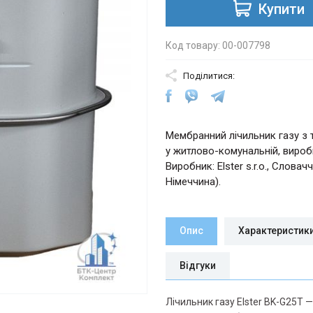
Купити
Код товару: 00-007798
Поділитися:
Мембранний лічильник газу з 
у житлово-комунальній, виробн
Виробник: Elster s.r.o., Словач
Німеччина).
Опис
Характеристик
Відгуки
Лічильник газу Elster BK-G25T 