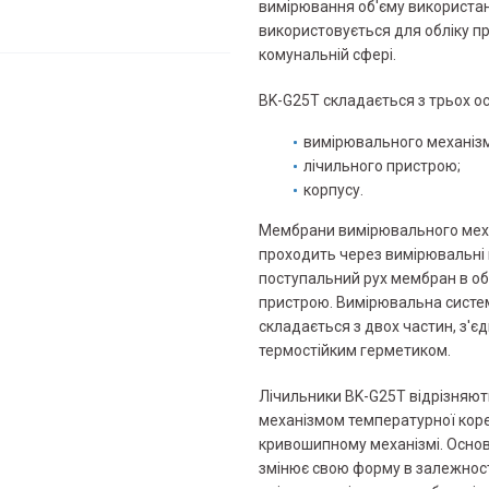
вимірювання об'єму використан
використовується для обліку пр
комунальній сфері.
BK-G25T складається з трьох ос
вимірювального механізм
лічильного пристрою;
корпусу.
Мембрани вимірювального меха
проходить через вимірювальні 
поступальний рух мембран в об
пристрою. Вимірювальна систем
складається з двох частин, з'є
термостійким герметиком.
Лічильники BK-G25T відрізняют
механізмом температурної коре
кривошипному механізмі. Основ
змінює свою форму в залежност