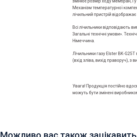
змінює розмір ходу мембран, і у
Механізм температурної компен
лічильний пристрій відображає
Всі лічильники відповідають в
Загальні технічні умови». Техні
Німеччина.
Лічильники газу Elster BK-G25T
(вхід зліва, вихід праворуч), з 
Увага! Продукція постійно вдос
можуть бути змінені виробнико
Можливо вас також зацікавить