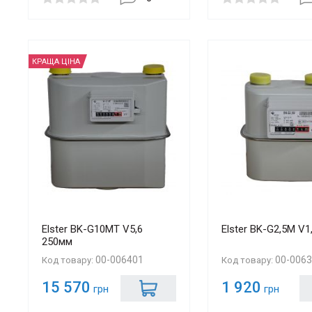
КРАЩА ЦІНА
Elster BK-G10МT V5,6
Elster BK-G2,5М V1
250мм
00-006401
00-006
Код товару:
Код товару:
15 570
1 920
грн
грн