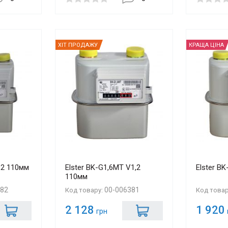
ХІТ ПРОДАЖУ
КРАЩА ЦІНА
,2 110мм
Elster BK-G1,6МТ V1,2
Elster B
110мм
382
00-006381
Код товару:
Код това
2 128
1 920
грн