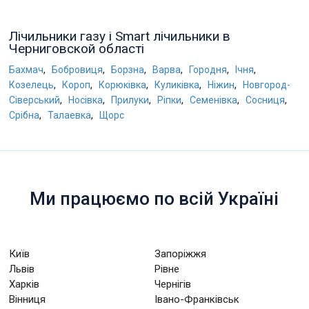
Лічильники газу і Smart лічильники в
Черниговской області
,
,
,
,
,
,
Бахмач
Бобровиця
Борзна
Варва
Городня
Ічня
,
,
,
,
,
Козелець
Короп
Корюківка
Куликівка
Ніжин
Новгород-
,
,
,
,
,
,
Сіверський
Носівка
Прилуки
Ріпки
Семенівка
Сосниця
,
,
Срібна
Талаевка
Щорс
Ми працюємо по всій Україні
Київ
Запоріжжя
Львів
Рівне
Харків
Чернігів
Вінниця
Івано-Франківськ