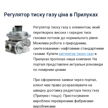
Регулятор тиску газу ціна в Прилуках
Регулятор тиску газу є елементом, який
перетворює високе і середнє тиск
газових потоків до нормального рівня.
Можлива робота з природними,
синтезованими і нафтовими стандартними
газами. Купити
регулятор тиску газу
в
Прилуках пропонує наша компанія. На
порталі представлені актуальні різновиди
по помірним цінами.
При оформленні заявки через портал,
клієнт має право розраховувати на
швидку доставку редуктора тиску газу
(Прилуки і тощо). Пристосування
вироблені перевіреними фабриками-
виробниками.