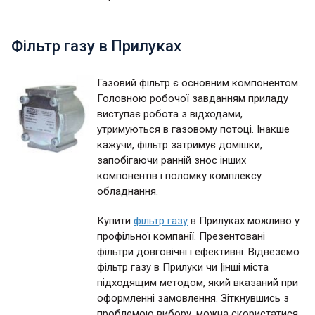
Фільтр газу в Прилуках
Газовий фільтр є основним компонентом.
Головною робочої завданням приладу
виступає робота з відходами,
утримуються в газовому потоці. Інакше
кажучи, фільтр затримує домішки,
запобігаючи ранній знос інших
компонентів і поломку комплексу
обладнання.
Купити
фільтр газу
в Прилуках можливо у
профільної компанії. Презентовані
фільтри довговічні і ефективні. Відвеземо
фільтр газу в Прилуки чи |інші міста
підходящим методом, який вказаний при
оформленні замовлення. Зіткнувшись з
проблемою вибору, можна скористатися