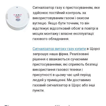
Сигналізатор газу є пристосуванням, яке
здійснює постійний контроль за
використовуваним газом і окисом
вуглецю. Якщо бути точним, то він
відстежує відсотковий обсяг в повітрі в
місцях монтажу і власне експлуатації
газового обладнання.
Сигналізатор витоку газу купити
в Щорсі
запрошує наша фірма. Реалізовані
рішення є вважаються сучасними
пристосуваннями, які сприяють безпеці
використання газової техніки і
присутності в цьому час цей період
людей у приміщенні. Ми доставимо
газовий сигналізатор в Щорс або інші
пункти.