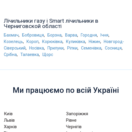
Лічильники газу і Smart лічильники в
Черниговской області
,
,
,
,
,
,
Бахмач
Бобровиця
Борзна
Варва
Городня
Ічня
,
,
,
,
,
Козелець
Короп
Корюківка
Куликівка
Ніжин
Новгород-
,
,
,
,
,
,
Сіверський
Носівка
Прилуки
Ріпки
Семенівка
Сосниця
,
,
Срібна
Талаевка
Щорс
Ми працюємо по всій Україні
Київ
Запоріжжя
Львів
Рівне
Харків
Чернігів