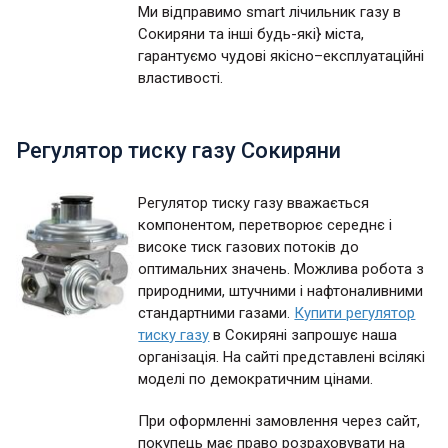
Ми відправимо smart лічильник газу в
Сокиряни та інші будь-які} міста,
гарантуємо чудові якісно–експлуатаційні
властивості.
Регулятор тиску газу Сокиряни
Регулятор тиску газу вважається
компонентом, перетворює середнє і
високе тиск газових потоків до
оптимальних значень. Можлива робота з
природними, штучними і нафтоналивними
стандартними газами.
Купити регулятор
тиску газу
в Сокиряні запрошує наша
організація. На сайті представлені всілякі
моделі по демократичним цінами.
При оформленні замовлення через сайт,
покупець має право розраховувати на