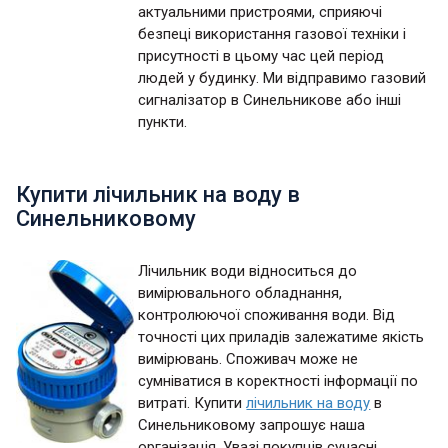
актуальними пристроями, сприяючі
безпеці використання газової техніки і
присутності в цьому час цей період
людей у будинку. Ми відправимо газовий
сигналізатор в Синельникове або інші
пункти.
Купити лічильник на воду в
Синельниковому
Лічильник води відноситься до
вимірювального обладнання,
контролюючої споживання води. Від
точності цих приладів залежатиме якість
вимірювань. Споживач може не
сумніватися в коректності інформації по
витраті. Купити
лічильник на воду
в
Синельниковому запрошує наша
організація. Увазі покупців сучасні