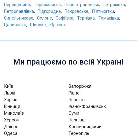
,
,
,
,
Перещепине
Первомайськ
Першотравенськ
Петриківка
,
,
,
,
Петропавлівка
Підгородне
Покровське
П'ятихатки
,
,
,
,
,
Синельникове
Солоне
Софіївка
Тернівка
Томаківка
,
,
Царичанка
Широке
Юр'ївка
Ми працюємо по всій Україні
Київ
Запоріжжя
Львів
Рівне
Харків
Чернігів
Вінниця
Івано-Франківськ
Миколаїв
Суми
Херсон
Чернівці
Дніпро
Кропивницький
Одеса
Тернопіль