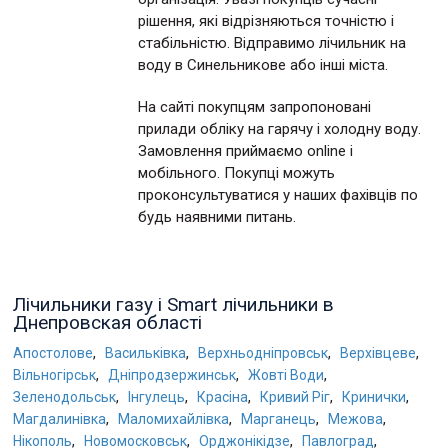
рішення, які відрізняються точністю і
стабільністю. Відправимо лічильник на
воду в Синельникове або інші міста.
На сайті покупцям запропоновані
прилади обліку на гарячу і холодну воду.
Замовлення приймаємо online і
мобільного. Покупці можуть
проконсультуватися у наших фахівців по
будь наявними питань.
Лічильники газу і Smart лічильники в
Днепровская області
,
,
,
,
Апостолове
Васильківка
Верхньодніпровськ
Верхівцеве
,
,
,
Вільногірськ
Дніпродзержинськ
Жовті Води
,
,
,
,
,
Зеленодольськ
Інгулець
Красіна
Кривий Ріг
Кринички
,
,
,
,
Магдалинівка
Маломихайлівка
Марганець
Межова
,
,
,
,
Нікополь
Новомосковськ
Орджонікідзе
Павлоград