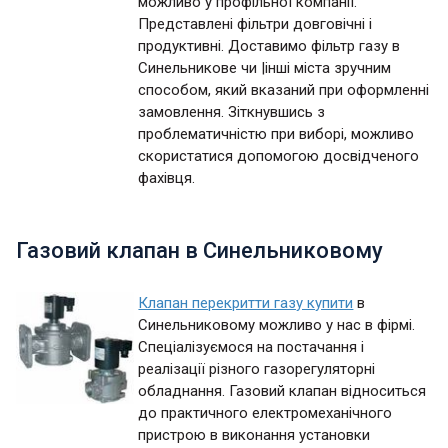
можливо у профільної компанії.
Представлені фільтри довговічні і
продуктивні. Доставимо фільтр газу в
Синельникове чи |інші міста зручним
способом, який вказаний при оформленні
замовлення. Зіткнувшись з
проблематичністю при виборі, можливо
скористатися допомогою досвідченого
фахівця.
Газовий клапан в Синельниковому
Клапан перекритти газу купити
в
Синельниковому можливо у нас в фірмі.
Спеціалізуємося на постачання і
реалізації різного газорегуляторні
обладнання. Газовий клапан відноситься
до практичного електромеханічного
пристрою в виконання установки