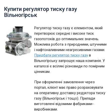
Купити регулятор тиску газу
Вільногірськ
Регулятор тиску газу є елементом, який
перетворює середнє і високе тиск
газопотоків до оптимальних значень.
Можлива робота з природними, штучними
і нафтоналивними неагресивними газами.
Придбати регулятор тиску газу
в
Вільногірську запрошує наша компанія. У
каталозі є всілякі різновиди по помірним
цінникам.
При оформленні замовлення через
портал, клієнт має право розраховувати
на оперативну доставку редуктора тиску
газу (Вільногірськ і тощо). Прилади
виготовлені відомими фабриками-
виробниками.