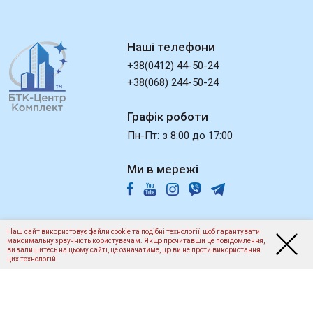
Наші телефони
+38(0412) 44-50-24
+38(068) 244-50-24
Графік роботи
Пн-Пт: з 8:00 до 17:00
Ми в мережі
Наш сайт використовує файли cookie та подібні технології, щоб гарантувати
©2013-2026
"БТК-Центр Комплект"
- Всі права захищено.
максимальну зрвучність користувачам. Якщо прочитавши це повідомлення,
ви залишитесь на цьому сайті, це означатиме, що ви не проти використання
Розробка:
Студія Любарського
цих технологій.