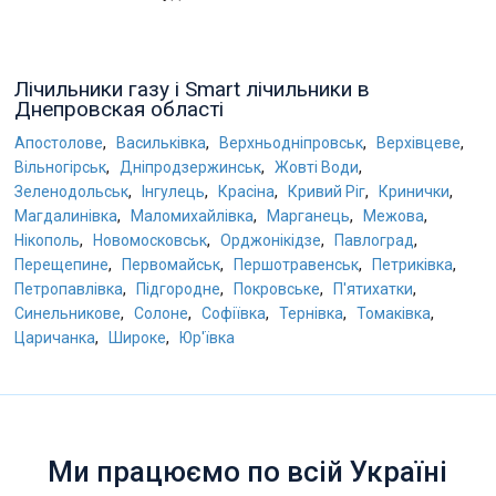
Лічильники газу і Smart лічильники в
Днепровская області
,
,
,
,
Апостолове
Васильківка
Верхньодніпровськ
Верхівцеве
,
,
,
Вільногірськ
Дніпродзержинськ
Жовті Води
,
,
,
,
,
Зеленодольськ
Інгулець
Красіна
Кривий Ріг
Кринички
,
,
,
,
Магдалинівка
Маломихайлівка
Марганець
Межова
,
,
,
,
Нікополь
Новомосковськ
Орджонікідзе
Павлоград
,
,
,
,
Перещепине
Первомайськ
Першотравенськ
Петриківка
,
,
,
,
Петропавлівка
Підгородне
Покровське
П'ятихатки
,
,
,
,
,
Синельникове
Солоне
Софіївка
Тернівка
Томаківка
,
,
Царичанка
Широке
Юр'ївка
Ми працюємо по всій Україні