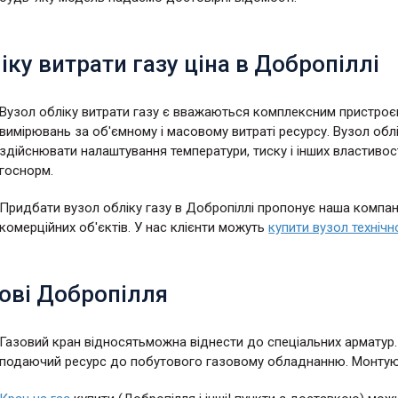
іку витрати газу ціна в Добропіллі
Вузол обліку витрати газу є вважаються комплексним пристро
вимірювань за об'ємному і масовому витраті ресурсу. Вузол об
здійснювати налаштування температури, тиску і інших властивос
госнорм.
Придбати вузол обліку газу в Добропіллі пропонує наша компанія
комерційних об'єктів. У нас клієнти можуть
купити вузол технічн
ові Добропілля
Газовий кран відносятьможна віднести до спеціальних арматур.
подаючий ресурс до побутового газовому обладнанню. Монтують 