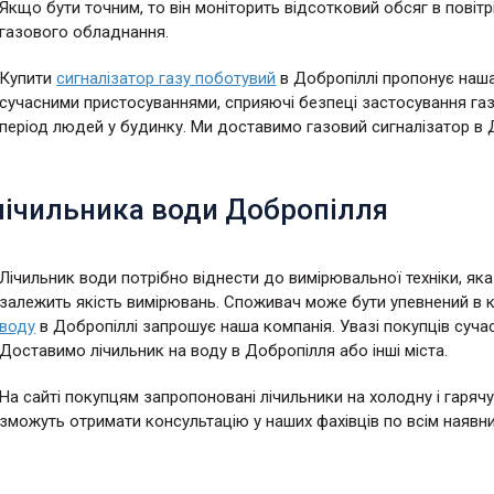
Якщо бути точним, то він моніторить відсотковий обсяг в повітр
газового обладнання.
Купити
сигналізатор газу поботувий
в Добропіллі пропонує наша
сучасними пристосуваннями, сприяючі безпеці застосування газ
період людей у будинку. Ми доставимо газовий сигналізатор в До
лічильника води Добропілля
Лічильник води потрібно віднести до вимірювальної техніки, як
залежить якість вимірювань. Споживач може бути упевнений в ко
воду
в Добропіллі запрошує наша компанія. Увазі покупців сучасн
Доставимо лічильник на воду в Добропілля або інші міста.
На сайті покупцям запропоновані лічильники на холодну і гаряч
зможуть отримати консультацію у наших фахівців по всім наявн