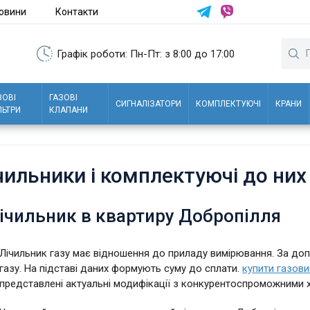
овини
Контакти
Графік роботи: Пн-Пт: з 8:00 до 17:00
ЗОВІ
ГАЗОВІ
СИГНАЛІЗАТОРИ
КОМПЛЕКТУЮЧІ
КРАНИ
ЛЬТРИ
КЛАПАНИ
ічильники і комплектуючі до ни
ічильник в квартиру Добропілля
Лічильник газу має відношення до приладу вимірювання. За до
газу. На підставі даних формують суму до сплати.
купити газови
представлені актуальні модифікації з конкурентоспроможними 