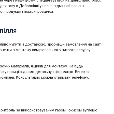
а через нашу фірму, спеціалізується на даних пристроях.
я газу в Добропіллі у нас — відмінний варіант.
продукції і помірні розцінки.
пілля
ливо купити з доставкою, зробивши замовлення на сайті
мпоненти в монтажу вимірювального витрата ресурсу
юючих матеріалів, ящиків для монтажу. На будь
ь-яку позицію даємо детальну інформацію. Виникли
компанії. Консультацію можна отримати телефону.
контроль за використовуваним газом і окисом вуглецю.