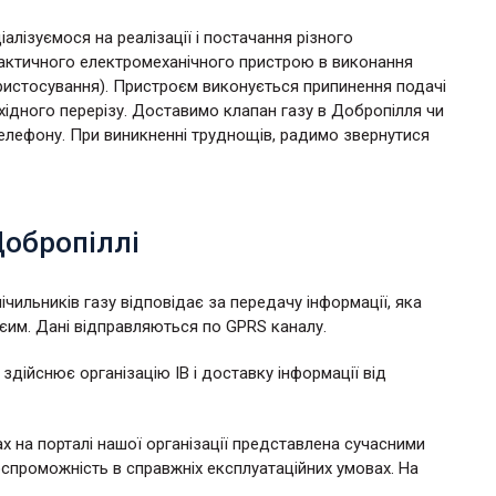
іалізуємося на реалізації і постачання різного
рактичного електромеханічного пристрою в виконання
ристосування). Пристроєм виконується припинення подачі
ідного перерізу. Доставимо клапан газу в Добропілля чи
телефону. При виникненні труднощів, радимо звернутися
Добропіллі
ічильників газу відповідає за передачу інформації, яка
им. Дані відправляються по GPRS каналу.
здійснює організацію ІВ і доставку інформації від
х на порталі нашої організації представлена сучасними
спроможність в справжніх експлуатаційних умовах. На