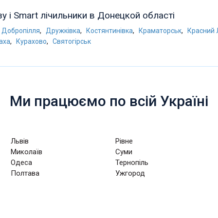
зу і Smart лічильники в Донецкой області
,
,
,
,
Добропілля
Дружківка
Костянтинівка
Краматорськ
Красний
,
,
аха
Курахово
Святогірськ
Ми працюємо по всій Україні
Львів
Рівне
Миколаїв
Суми
Одеса
Тернопіль
Полтава
Ужгород