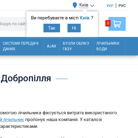
Київ
УКР
РУС
Ви перебуваєте в місті
Київ
?
0
Так
Ні
СИСТЕМИ ПЕРЕДАЧІ
ВУЗЛИ ОБЛІКУ
ЛІЧИЛЬНИКИ
AJAX
ДАНИХ
ГАЗУ
ВОДИ
х Добропілля
помогою лічильника фіксується витрата використаного
й лічильник
пропонує наша компанія. У каталозі
характеристиками.