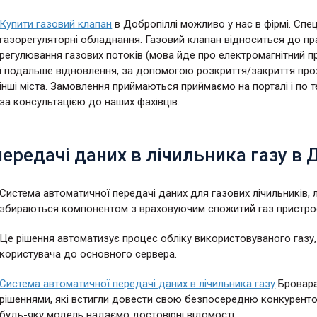
Купити газовий клапан
в Добропіллі можливо у нас в фірмі. Спец
газорегуляторні обладнання. Газовий клапан відноситься до п
регулювання газових потоків (мова йде про електромагнітний п
і подальше відновлення, за допомогою розкриття/закриття прох
інші міста. Замовлення приймаються приймаємо на порталі і по 
за консультацією до наших фахівців.
ередачі даних в лічильника газу в 
Система автоматичної передачі даних для газових лічильників, л
збираються компонентом з враховуючим спожитий газ пристроє
Це рішення автоматизує процес обліку використовуваного газу, 
користувача до основного сервера.
Система автоматичної передачі даних в лічильника газу
Бровара
рішеннями, які встигли довести свою безпосередню конкуренто
будь-яку модель надаємо достовірні відомості.