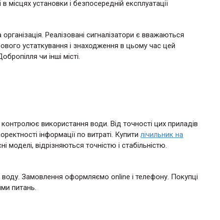
і в місцях установки і безпосередній експлуатації
 організація. Реалізовані сигналізатори є вважаються
ового устаткування і знаходження в цьому час цей
бропілля чи інші місті.
а контролює використання води. Від точності цих приладів
ректності інформації по витраті. Купити
лічильник на
і моделі, відрізняються точністю і стабільністю.
у воду. Замовлення оформляємо online і телефону. Покупці
ими питань.