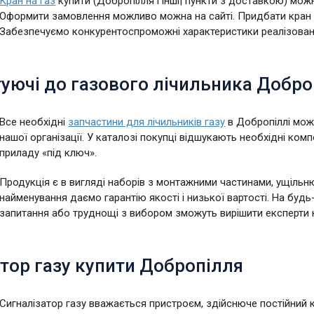
Кран на газ
купити (Добропілля і інші| пункти з доставкою) можн
Оформити замовлення можливо можна на сайті. Придбати кран дл
Забезпечуємо конкурентоспроможні характеристики реалізованої 
уючі до газового лічильника Добро
Все необхідні
запчастини для лічильників газу
в Добропіллі мож
нашої організації. У каталозі покупці відшукають необхідні ко
приладу «під ключ».
Продукція є в вигляді наборів з монтажними частинами, ущільн
найменування даємо гарантію якості і низької вартості. На буд
запитання або труднощі з вибором зможуть вирішити експерти 
тор газу купити Добропілля
Сигналізатор газу вважається пристроєм, здійснюче постійний 