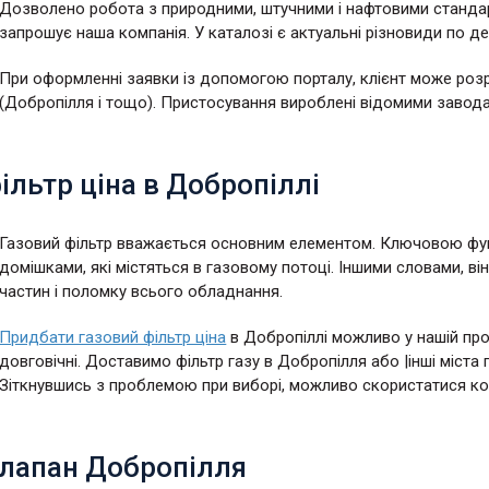
Дозволено робота з природними, штучними і нафтовими станда
запрошує наша компанія. У каталозі є актуальні різновиди по 
При оформленні заявки із допомогою порталу, клієнт може роз
(Добропілля і тощо). Пристосування вироблені відомими завод
ільтр ціна в Добропіллі
Газовий фільтр вважається основним елементом. Ключовою фун
домішками, які містяться в газовому потоці. Іншими словами, в
частин і поломку всього обладнання.
Придбати газовий фільтр ціна
в Добропіллі можливо у нашій проф
довговічні. Доставимо фільтр газу в Добропілля або |інші міст
Зіткнувшись з проблемою при виборі, можливо скористатися ко
клапан Добропілля