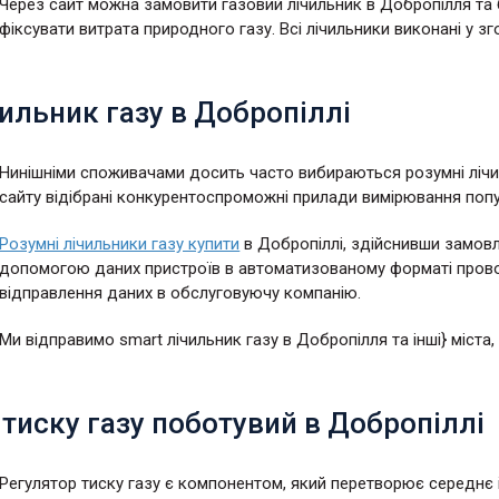
Через сайт можна замовити газовий лічильник в Добропілля та бу
фіксувати витрата природного газу. Всі лічильники виконані у з
ильник газу в Добропіллі
Нинішніми споживачами досить часто вибираються розумні лічиль
сайту відібрані конкурентоспроможні прилади вимірювання попу
Розумні лічильники газу купити
в Добропіллі, здійснивши замовл
допомогою даних пристроїв в автоматизованому форматі прово
відправлення даних в обслуговуючу компанію.
Ми відправимо smart лічильник газу в Добропілля та інші} міста,
тиску газу поботувий в Добропіллі
Регулятор тиску газу є компонентом, який перетворює середнє 