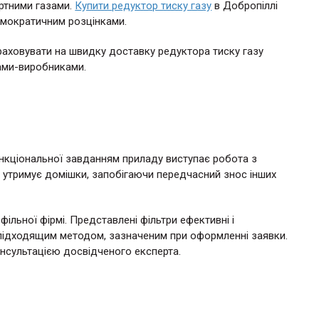
ртними газами.
Купити редуктор тиску газу
в Добропіллі
демократичним розцінками.
раховувати на швидку доставку редуктора тиску газу
ами-виробниками.
кціональної завданням приладу виступає робота з
ін утримує домішки, запобігаючи передчасний знос інших
ільної фірмі. Представлені фільтри ефективні і
а підходящим методом, зазначеним при оформленні заявки.
нсультацією досвідченого експерта.