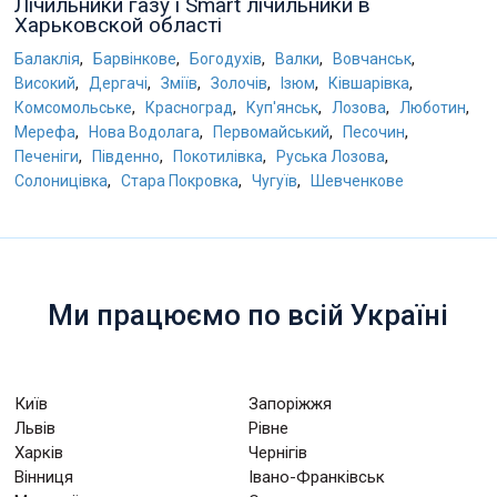
Лічильники газу і Smart лічильники в
Харьковской області
,
,
,
,
,
Балаклія
Барвінкове
Богодухів
Валки
Вовчанськ
,
,
,
,
,
,
Високий
Дергачі
Зміїв
Золочів
Ізюм
Ківшарівка
,
,
,
,
,
Комсомольське
Красноград
Куп'янськ
Лозова
Люботин
,
,
,
,
Мерефа
Нова Водолага
Первомайський
Песочин
,
,
,
,
Печеніги
Південно
Покотилівка
Руська Лозова
,
,
,
Солоницівка
Стара Покровка
Чугуїв
Шевченкове
Ми працюємо по всій Україні
Київ
Запоріжжя
Львів
Рівне
Харків
Чернігів
Вінниця
Івано-Франківськ