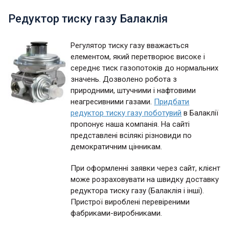
Редуктор тиску газу Балаклія
Регулятор тиску газу вважається
елементом, який перетворює високе і
середнє тиск газопотоків до нормальних
значень. Дозволено робота з
природними, штучними і нафтовими
неагресивними газами.
Придбати
редуктор тиску газу поботувий
в Балаклії
пропонує наша компанія. На сайті
представлені всілякі різновиди по
демократичним цінникам.
При оформленні заявки через сайт, клієнт
може розраховувати на швидку доставку
редуктора тиску газу (Балаклія і інші).
Пристрої вироблені перевіреними
фабриками-виробниками.