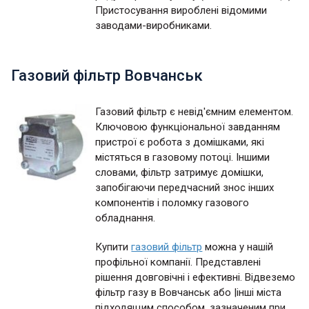
Пристосування вироблені відомими
заводами-виробниками.
Газовий фільтр Вовчанськ
Газовий фільтр є невід'ємним елементом.
Ключовою функціональної завданням
пристрої є робота з домішками, які
містяться в газовому потоці. Іншими
словами, фільтр затримує домішки,
запобігаючи передчасний знос інших
компонентів і поломку газового
обладнання.
Купити
газовий фільтр
можна у нашій
профільної компанії. Представлені
рішення довговічні і ефективні. Відвеземо
фільтр газу в Вовчанськ або |інші міста
підходящим способом, зазначеним при