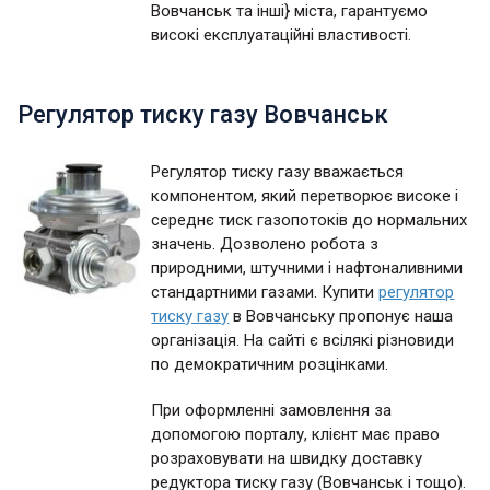
Вовчанськ та інші} міста, гарантуємо
високі експлуатаційні властивості.
Регулятор тиску газу Вовчанськ
Регулятор тиску газу вважається
компонентом, який перетворює високе і
середнє тиск газопотоків до нормальних
значень. Дозволено робота з
природними, штучними і нафтоналивними
стандартними газами. Купити
регулятор
тиску газу
в Вовчанську пропонує наша
організація. На сайті є всілякі різновиди
по демократичним розцінками.
При оформленні замовлення за
допомогою порталу, клієнт має право
розраховувати на швидку доставку
редуктора тиску газу (Вовчанськ і тощо).