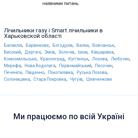
наявними питань.
Лічильники газу і Smart лічильники в
Харьковской області
,
,
,
,
,
Балаклія
Барвінкове
Богодухів
Валки
Вовчанськ
,
,
,
,
,
,
Високий
Дергачі
Зміїв
Золочів
Ізюм
Ківшарівка
,
,
,
,
,
Комсомольське
Красноград
Куп'янськ
Лозова
Люботин
,
,
,
,
Мерефа
Нова Водолага
Первомайський
Песочин
,
,
,
,
Печеніги
Південно
Покотилівка
Руська Лозова
,
,
,
Солоницівка
Стара Покровка
Чугуїв
Шевченкове
Ми працюємо по всій Україні