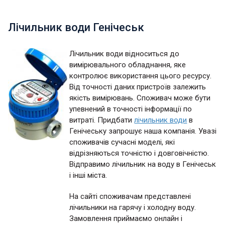
Лічильник води Генічеськ
Лічильник води відноситься до
вимірювального обладнання, яке
контролює використання цього ресурсу.
Від точності даних пристроїв залежить
якість вимірювань. Споживач може бути
упевнений в точності інформації по
витраті. Придбати
лічильник води
в
Генічеську запрошує наша компанія. Увазі
споживачів сучасні моделі, які
відрізняються точністю і довговічністю.
Відправимо лічильник на воду в Генічеськ
і інші міста.
На сайті споживачам представлені
лічильники на гарячу і холодну воду.
Замовлення приймаємо онлайн і