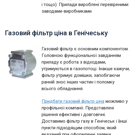
і тощо). Прилади вироблені перевіреними
заводами-виробниками.
Газовий фільтр ціна в Генічеську
Газовий фільтр є основним компонентом.
Головною функціональної завданням
приладу є робота з відходами,
утримуються в газопотоці. Інакше кажучи,
фільтр утримує домішки, запобігаючи
ранній знос інших частин і поломку
всього обладнання.
Придбати газовий фільтр ціна
можливо у
профільної компанії. Представлені
рішення ефективні і довговічні.
Доставимо фільтр газу в Генічеськ і |інші
пункти підходящим способом, який
вказаний при оформленні заявки.