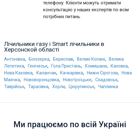
телефону. Клієнти можуть отримати
консультацію у наших експертів по всім
потрібних питань.
Лічильники газу і Smart лічильники в
Херсонской області
,
,
,
,
Антонівка
Білозерка
Берислав
Великі Копані
Велика
,
,
,
,
,
Лепетиха
Генічеськ
Гола Пристань
Комишани
Каховка
,
,
,
,
Нова Каховка
Каланчак
Качкарівка
Нижні Сірогози
Нова
,
,
,
,
Маячка
Нововоронцовка
Новотроїцьке
Скадовськ
,
,
,
,
Таврійськ
Тарасівка
Хорли
Цюрупинськ
Чаплинка
Ми працюємо по всій Україні