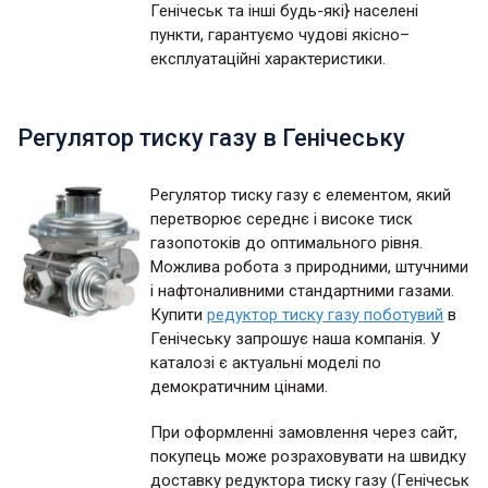
Генічеськ та інші будь-які} населені
пункти, гарантуємо чудові якісно–
експлуатаційні характеристики.
Регулятор тиску газу в Генічеську
Регулятор тиску газу є елементом, який
перетворює середнє і високе тиск
газопотоків до оптимального рівня.
Можлива робота з природними, штучними
і нафтоналивними стандартними газами.
Купити
редуктор тиску газу поботувий
в
Генічеську запрошує наша компанія. У
каталозі є актуальні моделі по
демократичним цінами.
При оформленні замовлення через сайт,
покупець може розраховувати на швидку
доставку редуктора тиску газу (Генічеськ