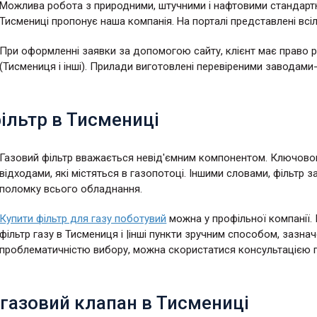
Можлива робота з природними, штучними і нафтовими стандарт
Тисмениці пропонує наша компанія. На порталі представлені всі
При оформленні заявки за допомогою сайту, клієнт має право 
(Тисмениця і інші). Прилади виготовлені перевіреними заводам
ільтр в Тисмениці
Газовий фільтр вважається невід'ємним компонентом. Ключово
відходами, які містяться в газопотоці. Іншими словами, фільтр з
поломку всього обладнання.
Купити фільтр для газу поботувий
можна у профільної компанії. 
фільтр газу в Тисмениця і |інші пункти зручним способом, зазна
проблематичністю вибору, можна скористатися консультацією г
газовий клапан в Тисмениці