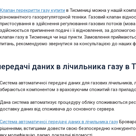
Клапан перекритти газу купити
в Тисмениці можна у нашій компа
різноманітного газорегуляторной техніки. Газовий клапан відн
пристосування в здійснення регулювання газових потоків (мов
здійснюється припинення подачі і її відновлення, за допомого
клапан газу в Тисмениця чи інші пункти. Замовлення приймаютьс
питань, рекомендуємо звернутися за консультацією до наших фа
ередачі даних в лічильника газу в 
Система автоматичної передачі даних для газових лічильників, л
збираються компонентом з враховуючим спожитий газ приладом
Дана система автоматизує процедуру обліку споживаються ресур
доставку даних від споживача до основного сервера.
Система автоматичної передачі даних в лічильника газу
Бровара
рішеннями, встигшими довести свою безпосередню конкурентосп
яку модифікацію даємо докладні відомості.