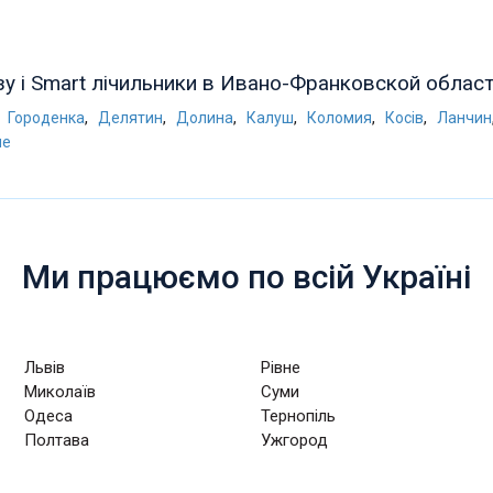
зу і Smart лічильники в Ивано-Франковской област
,
,
,
,
,
,
,
Городенка
Делятин
Долина
Калуш
Коломия
Косів
Ланчин
че
Ми працюємо по всій Україні
Львів
Рівне
Миколаїв
Суми
Одеса
Тернопіль
Полтава
Ужгород