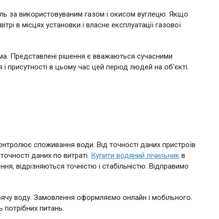
оль за використовуваним газом і окисом вуглецю. Якщо
ітрі в місцях установки і власне експлуатації газової
ма. Представлені рішення є вважаються сучасними
і присутності в цьому час цей період людей на об'єкті.
контролює споживання води. Від точності даних пристроїв
точності даних по витраті.
Купити водяний лічильник
в
ння, відрізняються точністю і стабільністю. Відправимо
арячу воду. Замовлення оформляємо онлайн і мобільного.
 потрібних питань.