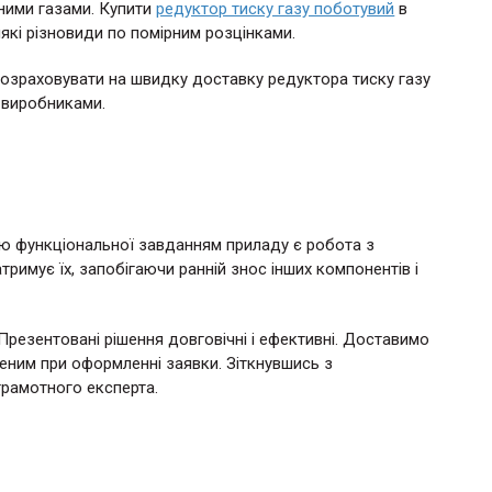
ними газами. Купити
редуктор тиску газу поботувий
в
лякі різновиди по помірним розцінками.
розраховувати на швидку доставку редуктора тиску газу
и-виробниками.
ю функціональної завданням приладу є робота з
атримує їх, запобігаючи ранній знос інших компонентів і
Презентовані рішення довговічні і ефективні. Доставимо
ченим при оформленні заявки. Зіткнувшись з
рамотного експерта.