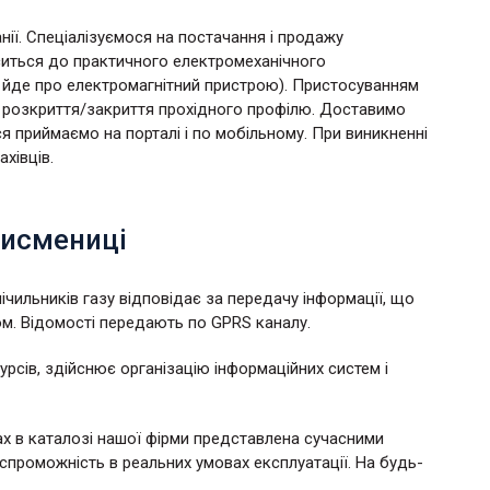
нії. Спеціалізуємося на постачання і продажу
оситься до практичного електромеханічного
а йде про електромагнітний пристрою). Пристосуванням
ю розкриття/закриття прохідного профілю. Доставимо
я приймаємо на порталі і по мобільному. При виникненні
хівців.
Тисмениці
ічильників газу відповідає за передачу інформації, що
. Відомості передають по GPRS каналу.
сів, здійснює організацію інформаційних систем і
х в каталозі нашої фірми представлена сучасними
роможність в реальних умовах експлуатації. На будь-