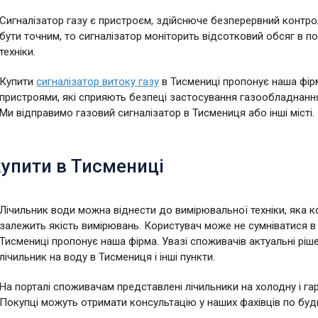
Сигналізатор газу є пристроєм, здійснюче безперервний контр
бути точним, то сигналізатор моніторить відсотковий обсяг в пов
техніки.
Купити
сигналізатор витоку газу
в Тисмениці пропонує наша фір
пристроями, які сприяють безпеці застосування газообладнання 
Ми відправимо газовий сигналізатор в Тисмениця або інші місті.
упити в Тисмениці
Лічильник води можна віднести до вимірювальної техніки, яка 
залежить якість вимірювань. Користувач може не сумніватися в 
Тисмениці пропонує наша фірма. Увазі споживачів актуальні ріше
лічильник на воду в Тисмениця і інші пункти.
На порталі споживачам представлені лічильники на холодну і г
Покупці можуть отримати консультацію у наших фахівців по будь