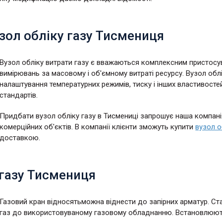
зол обліку газу Тисмениця
Вузол обліку витрати газу є вважаються комплексним пристосу
вимірювань за масовому і об'ємному витраті ресурсу. Вузол об
налаштування температурних режимів, тиску і інших властивосте
стандартів.
Придбати вузол обліку газу в Тисмениці запрошує наша компанія.
комерційних об'єктів. В компанії клієнти зможуть купити
вузол о
доставкою.
 газу Тисмениця
Газовий кран відносятьможна віднести до запірних арматур. С
газ до використовуваному газовому обладнанню. Встановлюють в