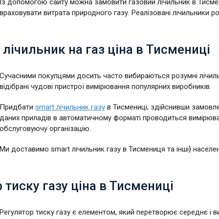
Із допомогою сайту можна замовити газовий лічильник в Тисмени
враховувати витрата природного газу. Реалізовані лічильники р
лічильник на газ ціна в Тисмениці
Сучасними покупцями досить часто вибираються розумні лічильни
відібрані чудові пристрої вимірювання популярних виробників.
Придбати
smart лічильник газу
в Тисмениці, здійснивши замовл
даних приладів в автоматичному форматі проводиться вимірюва
обслуговуючу організацію.
Ми доставимо smart лічильник газу в Тисмениця та інші} населен
 тиску газу ціна в Тисмениці
Регулятор тиску газу є елементом, який перетворює середнє і в