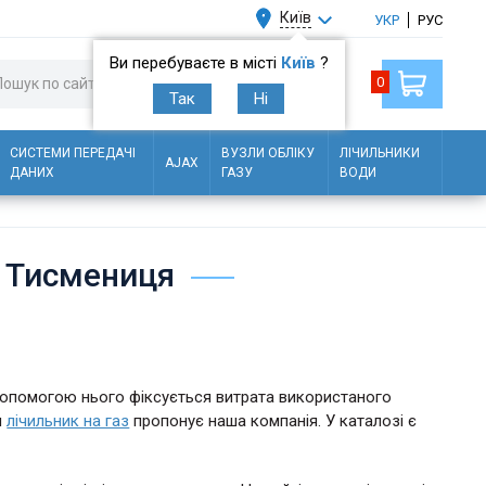
Київ
УКР
РУС
Ви перебуваєте в місті
Київ
?
0
Так
Ні
СИСТЕМИ ПЕРЕДАЧІ
ВУЗЛИ ОБЛІКУ
ЛІЧИЛЬНИКИ
AJAX
ДАНИХ
ГАЗУ
ВОДИ
х Тисмениця
допомогою нього фіксується витрата використаного
и
лічильник на газ
пропонує наша компанія. У каталозі є