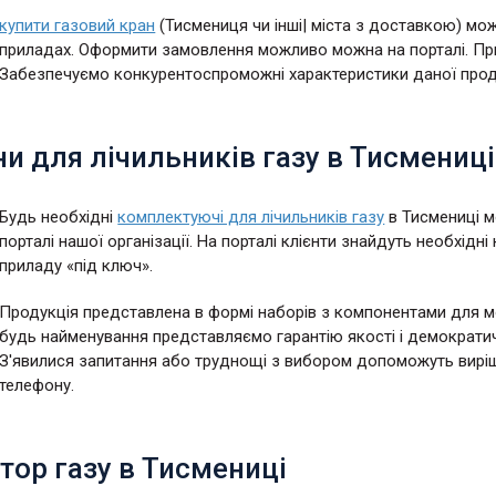
купити газовий кран
(Тисмениця чи інші| міста з доставкою) мо
приладах. Оформити замовлення можливо можна на порталі. Прид
Забезпечуємо конкурентоспроможні характеристики даної продукц
и для лічильників газу в Тисмениці
Будь необхідні
комплектуючі для лічильників газу
в Тисмениці 
порталі нашої організації. На порталі клієнти знайдуть необхід
приладу «під ключ».
Продукція представлена в формі наборів з компонентами для м
будь найменування представляємо гарантію якості і демократи
З'явилися запитання або труднощі з вибором допоможуть виріш
телефону.
тор газу в Тисмениці