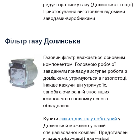
редуктора тиску газу (Долинська і тощо).
Пристосування виготовлені відомими
заводами-виробниками.
Фільтр газу Долинська
Газовий фільтр вважається основним
компонентом. Головною робочої
завданням приладу виступає робота з
домішками, утримуються в газопотоці.
Інакше кажучи, він утримує їх,
запобігаючи ранній знос інших
компонентів і поломку всього
обладнання.
Купити
фільтр для газу поботувий
у
Долинській можливо у нашій
спеціалізованої компанії. Представлені
рішення ефективні і довговічні.