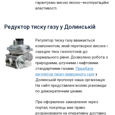
гарантуємо високі якісно–експлуатаційні
властивості.
Редуктор тиску газу у Долинській
Регулятор тиску газу вважається
компонентом, який перетворює високе і
середнє тиск газопотоків до
нормального рівня. Дозволено робота з
природними, штучними і нафтовими
стандартними газами.
Придбати
регулятор тиску природного газу
у
Долинській пропонує наша організація.
На сайті представлені всілякі різновиди
по демократичним цінами.
При оформленні замовлення через
портал, покупець має право
розраховувати на оперативну доставку