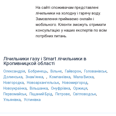
На сайті споживачам представлені
лічильники на холодну і гарячу воду.
Замовлення приймаємо онлайн і
мобільного. Клієнти зможуть отримати
консультацію у наших експертів по всім
потрібних питань.
Лічильники газу і Smart лічильники в
Кропивницкой області
,
,
,
,
,
Олександрія
Бобринець
Вільне
Гайворон
Голованівськ
,
,
,
,
,
Долинська
Знам'янка
Компаніївка
Мала Виска
,
,
,
Новгородка
Новоархангельськ
Новомиргород
,
,
,
,
Новоукраїнка
Вільшанка
Онуфріївка
Оржиця
,
,
,
,
Первомайськ
Піщаний Брід
Петрове
Світловодськ
,
Ульянівка
Устинівка