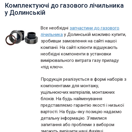
Комплектуючі до газового лічильника
у Долинській
Все необхідні
запчастини до газового
лічильника
у Долинській можливо купити,
зробивши замовлення на сайті нашої
компанії. На сайті клієнти відшукають
необхідні компоненти в установки
вимірювального витрата газу приладу
«під ключ».
Продукція реалізується в формі наборів з
компонентами для монтажу,
ущільнюючих матеріалів, монтажних
блоків. На будь найменування
представляємо гарантію якості і низької
вартості. На будь-яку позицію надаємо
детальну інформацію. З'явилися
запитання або проблеми з вибором
зможуть вирішити наші фахівці.