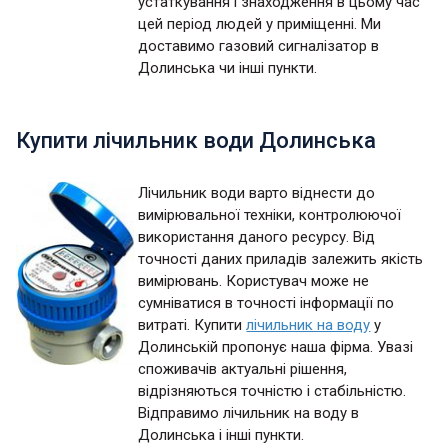
устаткування і знаходження в цьому час
цей період людей у приміщенні. Ми
доставимо газовий сигналізатор в
Долинська чи інші пункти.
Купити лічильник води Долинська
Лічильник води варто віднести до
вимірювальної техніки, контролюючої
використання даного ресурсу. Від
точності даних приладів залежить якість
вимірювань. Користувач може не
сумніватися в точності інформації по
витраті. Купити
лічильник на воду
у
Долинській пропонує наша фірма. Увазі
споживачів актуальні рішення,
відрізняються точністю і стабільністю.
Відправимо лічильник на воду в
Долинська і інші пункти.