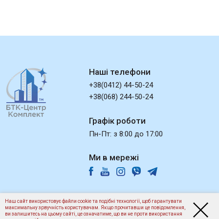
Наші телефони
+38(0412) 44-50-24
+38(068) 244-50-24
Графік роботи
Пн-Пт: з 8:00 до 17:00
Ми в мережі
Наш сайт використовує файли cookie та подібні технології, щоб гарантувати
©2013-2026
"БТК-Центр Комплект"
- Всі права захищено.
максимальну зрвучність користувачам. Якщо прочитавши це повідомлення,
ви залишитесь на цьому сайті, це означатиме, що ви не проти використання
Розробка:
Студія Любарського