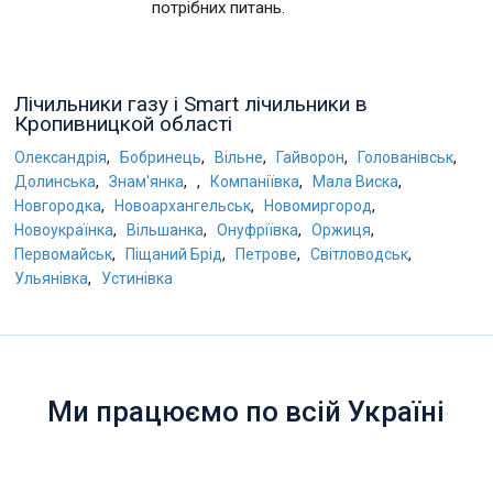
потрібних питань.
Лічильники газу і Smart лічильники в
Кропивницкой області
,
,
,
,
,
Олександрія
Бобринець
Вільне
Гайворон
Голованівськ
,
,
,
,
,
Долинська
Знам'янка
Компаніївка
Мала Виска
,
,
,
Новгородка
Новоархангельськ
Новомиргород
,
,
,
,
Новоукраїнка
Вільшанка
Онуфріївка
Оржиця
,
,
,
,
Первомайськ
Піщаний Брід
Петрове
Світловодськ
,
Ульянівка
Устинівка
Ми працюємо по всій Україні