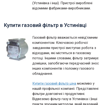
(Устинівка і інші). Пристрої вироблені
відомими фабриками-виробниками.
Купити газовий фільтр в Устинівці
Газовий фільтр вважається невід'ємним
компонентом. Ключовою робочої
завданням пристрої виступає робота з
відходами, які містяться в газовому
потоці. Іншими словами, фільтр затримує
домішки, запобігаючи передчасний знос
інших компонентів і поломку газового
обладнання.
Купити газовий фільтр ціна
можливо у
нашій профільної компанії. Представлені
фільтри довговічні і продуктивні.
Відвеземо фільтр газу в Устинівка і |інші
пункти зручним методом, який вказаний