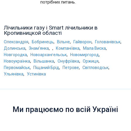
потрібних питань.
Лічильники газу і Smart лічильники в
Кропивницкой області
,
,
,
,
,
Олександрія
Бобринець
Вільне
Гайворон
Голованівськ
,
,
,
,
,
Долинська
Знам'янка
Компаніївка
Мала Виска
,
,
,
Новгородка
Новоархангельськ
Новомиргород
,
,
,
,
Новоукраїнка
Вільшанка
Онуфріївка
Оржиця
,
,
,
,
Первомайськ
Піщаний Брід
Петрове
Світловодськ
,
Ульянівка
Устинівка
Ми працюємо по всій Україні