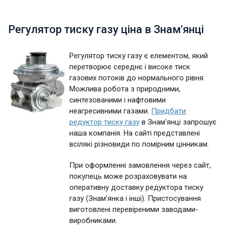
Регулятор тиску газу ціна в Знам'янці
Регулятор тиску газу є елементом, який
перетворює середнє і високе тиск
газових потоків до нормального рівня.
Можлива робота з природними,
синтезованими і нафтовими
неагресивними газами.
Придбати
редуктор тиску газу
в Знам'янці запрошує
наша компанія. На сайті представлені
всілякі різновиди по помірним цінникам.
При оформленні замовлення через сайт,
покупець може розраховувати на
оперативну доставку редуктора тиску
газу (Знам'янка і інші). Пристосування
виготовлені перевіреними заводами-
виробниками.