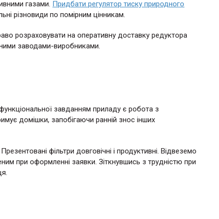
сивними газами.
Придбати регулятор тиску природного
льні різновиди по помірним цінникам.
раво розраховувати на оперативну доставку редуктора
реними заводами-виробниками.
функціональної завданням приладу є робота з
тримує домішки, запобігаючи ранній знос інших
 Презентовані фільтри довговічні і продуктивні. Відвеземо
ченим при оформленні заявки. Зіткнувшись з трудністю при
ця.