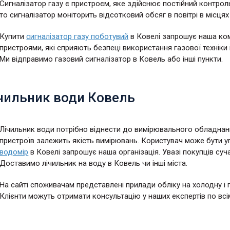
Сигналізатор газу є пристроєм, яке здійснює постійний контрол
то сигналізатор моніторить відсотковий обсяг в повітрі в місцях
Купити
сигналізатор газу поботувий
в Ковелі запрошує наша ком
пристроями, які сприяють безпеці використання газової техніки
Ми відправимо газовий сигналізатор в Ковель або інші пункти.
ічильник води Ковель
Лічильник води потрібно віднести до вимірювального обладнан
пристроїв залежить якість вимірювань. Користувач може бути уп
водомір
в Ковелі запрошує наша організація. Увазі покупців суча
Доставимо лічильник на воду в Ковель чи інші міста.
На сайті споживачам представлені прилади обліку на холодну і 
Клієнти можуть отримати консультацію у наших експертів по всі