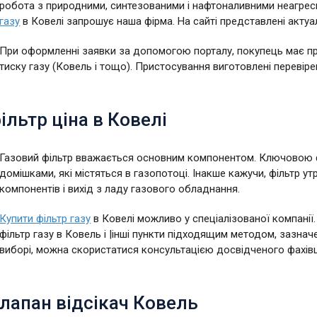
робота з природними, синтезованими і нафтоналивними неагре
газу
в Ковелі запрошує наша фірма. На сайті представлені актуа
При оформленні заявки за допомогою порталу, покупець має п
тиску газу (Ковель і тощо). Пристосування виготовлені переві
ільтр ціна в Ковелі
Газовий фільтр вважається основним компонентом. Ключовою 
домішками, які містяться в газопотоці. Інакше кажучи, фільтр у
компонентів і вихід з ладу газового обладнання.
Купити фільтр газу
в Ковелі можливо у спеціалізованої компанії.
фільтр газу в Ковель і |інші пункти підходящим методом, зазна
виборі, можна скористатися консультацією досвідченого фахів
лапан відсікач Ковель