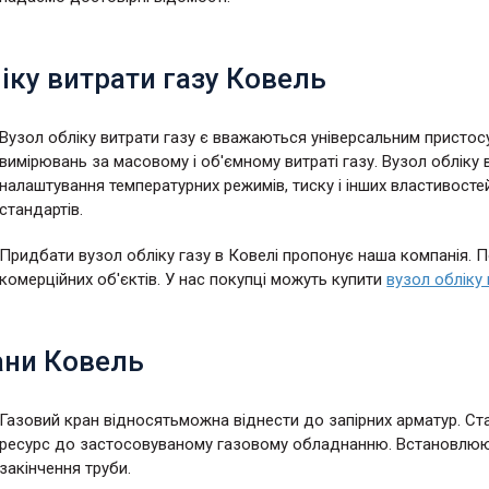
іку витрати газу Ковель
Вузол обліку витрати газу є вважаються універсальним присто
вимірювань за масовому і об'ємному витраті газу. Вузол облік
налаштування температурних режимів, тиску і інших властивосте
стандартів.
Придбати вузол обліку газу в Ковелі пропонує наша компанія. По
комерційних об'єктів. У нас покупці можуть купити
вузол обліку
ани Ковель
Газовий кран відносятьможна віднести до запірних арматур. Ст
ресурс до застосовуваному газовому обладнанню. Встановлюют
закінчення труби.