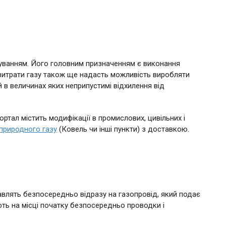
суванням. Його головним призначенням є виконання
у витрати газу також ще надасть можливість виробляти
й в величинах яких неприпустимі відхилення від
ртал містить модифікації в промислових, цивільних і
 природного газу
(Ковель чи інші пункти) з доставкою.
авлять безпосередньо відразу на газопровід, який подає
ь на місці початку безпосередньо проводки і