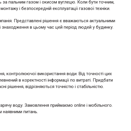
ь за пальним газом і окисом вуглецю. Коли бути точним,
 монтажу і безпосередній експлуатації газової техніки.
панія. Представлені рішення є вважаються актуальними
 і знаходження в цьому час цей період людей у будинку.
ня, контролюючої використання води. Від точності цих
евнений в коректності інформації по витраті. Придбати
сні рішення, відрізняються точністю і стабільністю.
гарячу воду. Замовлення приймаємо online і мобільного.
м наявними питань.