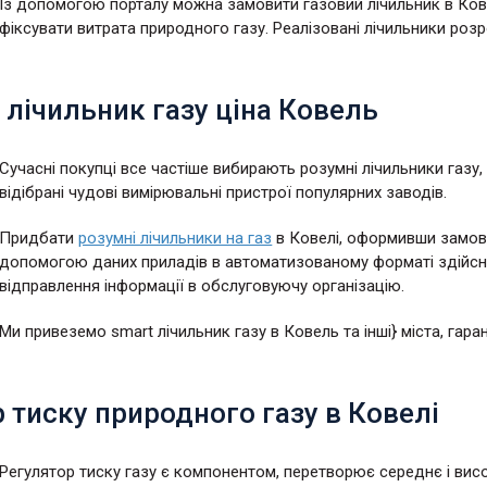
Із допомогою порталу можна замовити газовий лічильник в Ковель
фіксувати витрата природного газу. Реалізовані лічильники роз
лічильник газу ціна Ковель
Сучасні покупці все частіше вибирають розумні лічильники газу,
відібрані чудові вимірювальні пристрої популярних заводів.
Придбати
розумні лічильники на газ
в Ковелі, оформивши замовл
допомогою даних приладів в автоматизованому форматі здійсн
відправлення інформації в обслуговуючу організацію.
Ми привеземо smart лічильник газу в Ковель та інші} міста, гара
 тиску природного газу в Ковелі
Регулятор тиску газу є компонентом, перетворює середнє і вис