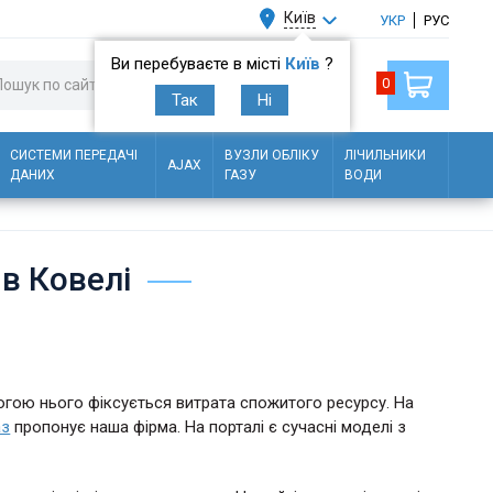
Київ
УКР
РУС
Ви перебуваєте в місті
Київ
?
0
Так
Ні
СИСТЕМИ ПЕРЕДАЧІ
ВУЗЛИ ОБЛІКУ
ЛІЧИЛЬНИКИ
AJAX
ДАНИХ
ГАЗУ
ВОДИ
 в Ковелі
огою нього фіксується витрата спожитого ресурсу. На
аз
пропонує наша фірма. На порталі є сучасні моделі з