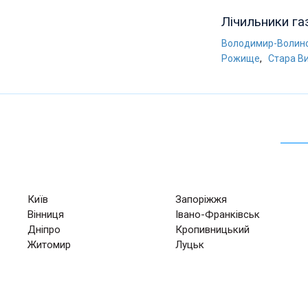
Лічильники га
Володимир-Волин
,
Рожище
Стара В
Київ
Запоріжжя
Вінниця
Івано-Франківськ
Дніпро
Кропивницький
Житомир
Луцьк