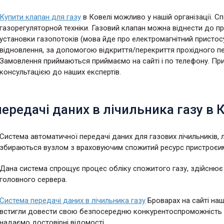
Купити клапан для газу
в Ковелі можливо у нашій організації. С
газорегуляторной техніки. Газовий клапан можна віднести до 
установки газопотоків (мова йде про електромагнітний пристосу
відновлення, за допомогою відкриття/перекриття прохідного пер
Замовлення приймаються приймаємо на сайті і по телефону. При
консультацією до наших експертів.
ередачі даних в лічильника газу в 
Система автоматичної передачі даних для газових лічильників, л
збираються вузлом з враховуючим спожитий ресурс пристроєим
Дана система спрощує процес обліку спожитого газу, здійснює 
головного сервера.
Система передачі даних в лічильника газу
Броварах на сайті наш
встигли довести свою безпосередню конкурентоспроможність в
надаємо достовірні відомості.