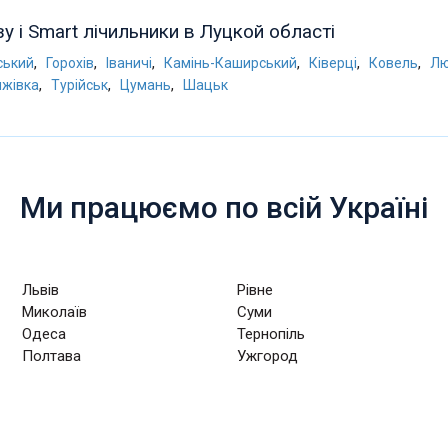
зу і Smart лічильники в Луцкой області
,
,
,
,
,
,
ський
Горохів
Іваничі
Камінь-Каширський
Ківерці
Ковель
Лю
,
,
,
ижівка
Турійськ
Цумань
Шацьк
Ми працюємо по всій Україні
Львів
Рівне
Миколаїв
Суми
Одеса
Тернопіль
Полтава
Ужгород