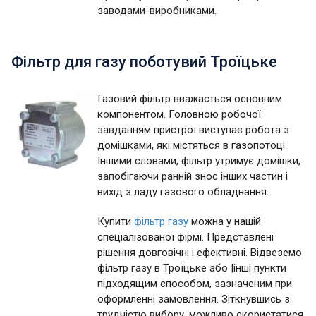
заводами-виробниками.
Фільтр для газу поботувий Троїцьке
Газовий фільтр вважається основним
компонентом. Головною робочої
завданням пристрої виступає робота з
домішками, які містяться в газопотоці.
Іншими словами, фільтр утримує домішки,
запобігаючи ранній знос інших частин і
вихід з ладу газового обладнання.
Купити
фільтр газу
можна у нашій
спеціалізованої фірмі. Представлені
рішення довговічні і ефективні. Відвеземо
фільтр газу в Троїцьке або |інші пункти
підходящим способом, зазначеним при
оформленні замовлення. Зіткнувшись з
трудністю вибору, можливо скористатися