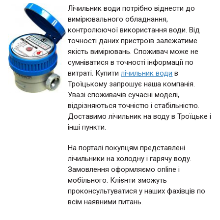
Лічильник води потрібно віднести до
вимірювального обладнання,
контролюючої використання води. Від
точності даних пристроїв залежатиме
якість вимірювань. Споживач може не
сумніватися в точності інформації по
витраті. Купити
лічильник води
в
Троїцькому запрошує наша компанія.
Увазі споживачів сучасні моделі,
відрізняються точністю і стабільністю.
Доставимо лічильник на воду в Троїцьке і
інші пункти.
На порталі покупцям представлені
лічильники на холодну і гарячу воду.
Замовлення оформляємо online і
мобільного. Клієнти зможуть
проконсультуватися у наших фахівців по
всім наявними питань.