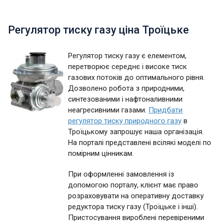
Регулятор тиску газу ціна Троїцьке
Регулятор тиску газу є елементом,
перетворює середнє і високе тиск
газових потоків до оптимального рівня.
Дозволено робота з природними,
синтезованими і нафтоналивними
неагресивними газами.
Придбати
регулятор тиску природного газу
в
Троїцькому запрошує наша організація.
На порталі представлені всілякі моделі по
помірним цінникам.
При оформленні замовлення із
допомогою порталу, клієнт має право
розраховувати на оперативну доставку
редуктора тиску газу (Троїцьке і інші).
Пристосування вироблені перевіреними