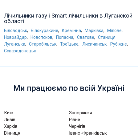
Лічильники газу і Smart лічильники в Луганской
області
,
,
,
,
,
Біловодськ
Білокуракине
Кремінна
Марківка
Мілове
,
,
,
,
Новоайдар
Новопсков
Попасна
Сватове
Станиця
,
,
,
,
,
Луганська
Старобільськ
Троїцьке
Лисичанськ
Рубіжне
Сєвєродонецьк
Ми працюємо по всій Україні
Київ
Запоріжжя
Львів
Рівне
Харків
Чернігів
Вінниця
Івано-Франківськ