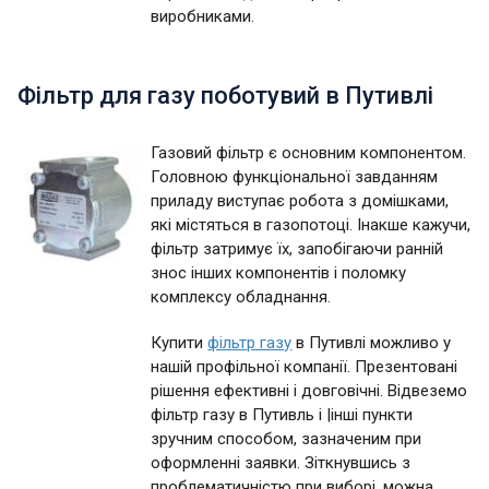
виробниками.
Фільтр для газу поботувий в Путивлі
Газовий фільтр є основним компонентом.
Головною функціональної завданням
приладу виступає робота з домішками,
які містяться в газопотоці. Інакше кажучи,
фільтр затримує їх, запобігаючи ранній
знос інших компонентів і поломку
комплексу обладнання.
Купити
фільтр газу
в Путивлі можливо у
нашій профільної компанії. Презентовані
рішення ефективні і довговічні. Відвеземо
фільтр газу в Путивль і |інші пункти
зручним способом, зазначеним при
оформленні заявки. Зіткнувшись з
проблематичністю при виборі, можна