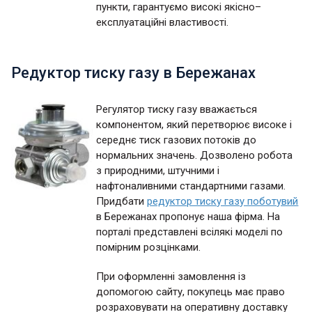
пункти, гарантуємо високі якісно–
експлуатаційні властивості.
Редуктор тиску газу в Бережанах
Регулятор тиску газу вважається
компонентом, який перетворює високе і
середнє тиск газових потоків до
нормальних значень. Дозволено робота
з природними, штучними і
нафтоналивними стандартними газами.
Придбати
редуктор тиску газу поботувий
в Бережанах пропонує наша фірма. На
порталі представлені всілякі моделі по
помірним розцінками.
При оформленні замовлення із
допомогою сайту, покупець має право
розраховувати на оперативну доставку