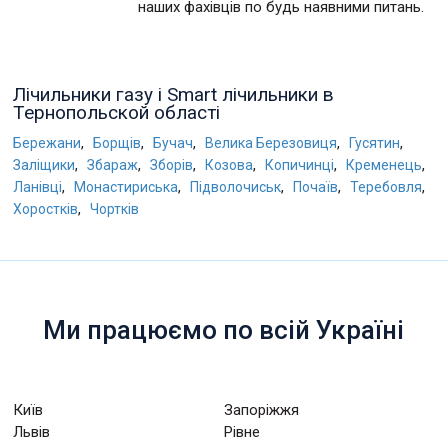
наших фахівців по будь наявними питань.
Лічильники газу і Smart лічильники в
Тернопольской області
,
,
,
,
,
Бережани
Борщів
Бучач
Велика Березовиця
Гусятин
,
,
,
,
,
,
Заліщики
Збараж
Зборів
Козова
Копичинці
Кременець
,
,
,
,
,
Ланівці
Монастириська
Підволочиськ
Почаїв
Теребовля
,
Хоростків
Чортків
Ми працюємо по всій Україні
Київ
Запоріжжя
Львів
Рівне