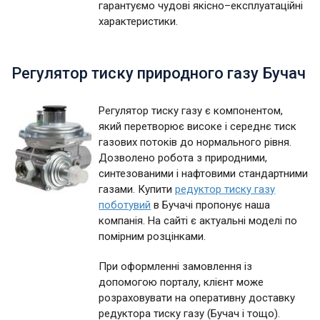
гарантуємо чудові якісно–експлуатаційні
характеристики.
Регулятор тиску природного газу Бучач
Регулятор тиску газу є компонентом,
який перетворює високе і середнє тиск
газових потоків до нормального рівня.
Дозволено робота з природними,
синтезованими і нафтовими стандартними
газами. Купити
редуктор тиску газу
поботувий
в Бучачі пропонує наша
компанія. На сайті є актуальні моделі по
помірним розцінками.
При оформленні замовлення із
допомогою порталу, клієнт може
розраховувати на оперативну доставку
редуктора тиску газу (Бучач і тощо).