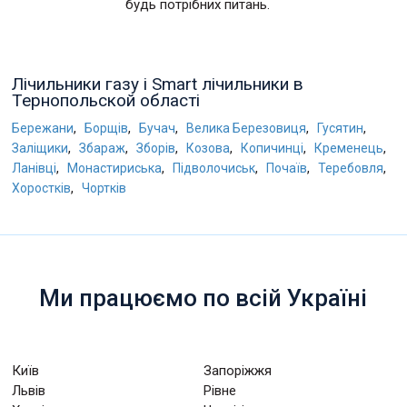
будь потрібних питань.
Лічильники газу і Smart лічильники в
Тернопольской області
,
,
,
,
,
Бережани
Борщів
Бучач
Велика Березовиця
Гусятин
,
,
,
,
,
,
Заліщики
Збараж
Зборів
Козова
Копичинці
Кременець
,
,
,
,
,
Ланівці
Монастириська
Підволочиськ
Почаїв
Теребовля
,
Хоростків
Чортків
Ми працюємо по всій Україні
Київ
Запоріжжя
Львів
Рівне