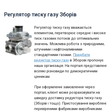
Регулятор тиску газу Зборів
Регулятор тиску газу вважається
елементом, перетворює середнє і високе
тиск газових потоків до оптимальних
значень. Можлива робота з природними,
штучними і нафтоналивними
стандартними газами.
Придбати
редуктор тиску газу
в Зборові пропонує
наша організація. На порталі представлені
всілякі різновиди по демократичним
цінникам.
При оформленні замовлення через
портал, клієнт може розраховувати на
швидку доставку редуктора тиску газу
(Зборів і тощо). Пристосування вироблені
перевіреними фабриками-виробниками.