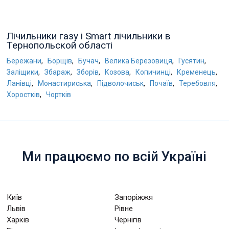
Лічильники газу і Smart лічильники в
Тернопольской області
,
,
,
,
,
Бережани
Борщів
Бучач
Велика Березовиця
Гусятин
,
,
,
,
,
,
Заліщики
Збараж
Зборів
Козова
Копичинці
Кременець
,
,
,
,
,
Ланівці
Монастириська
Підволочиськ
Почаїв
Теребовля
,
Хоростків
Чортків
Ми працюємо по всій Україні
Київ
Запоріжжя
Львів
Рівне
Харків
Чернігів