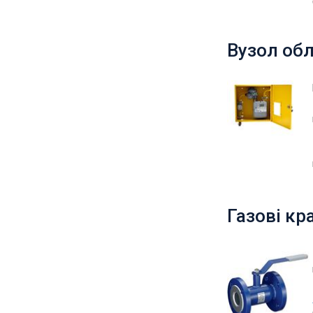
Вузол об
Газові к