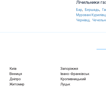
Лічильники га
,
,
Бар
Бершадь
Га
Муровані Курилівц
,
Чернівці
Чечельн
Київ
Запоріжжя
Вінниця
Івано-Франківськ
Дніпро
Кропивницький
Житомир
Луцьк