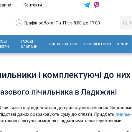
овини
Контакти
Графік роботи: Пн-Пт: з 8:00 до 17:00
ЗОВІ
ГАЗОВІ
СИГНАЛІЗАТОРИ
КОМПЛЕКТУЮЧІ
КРАНИ
ЛЬТРИ
КЛАПАНИ
ічильники і комплектуючі до ни
газового лічильника в Ладижині
Лічильник газу відноситься до приладу вимірювання. За допомо
підставі даних розраховують суму до сплати. Придбати
лічильн
каталозі є актуальні моделі з відмінними характеристиками.