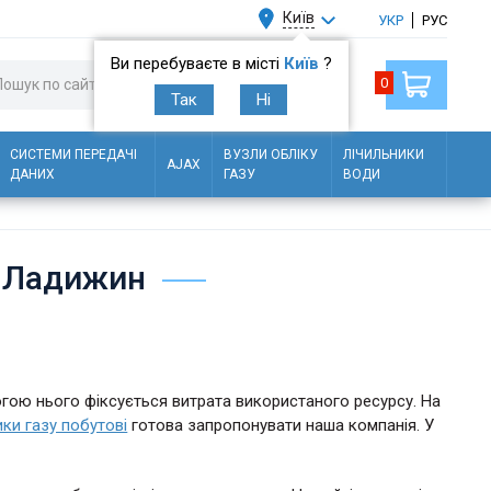
Київ
УКР
РУС
Ви перебуваєте в місті
Київ
?
0
Так
Ні
СИСТЕМИ ПЕРЕДАЧІ
ВУЗЛИ ОБЛІКУ
ЛІЧИЛЬНИКИ
AJAX
ДАНИХ
ГАЗУ
ВОДИ
х Ладижин
гою нього фіксується витрата використаного ресурсу. На
ики газу побутові
готова запропонувати наша компанія. У