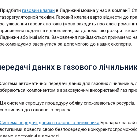
Придбати
газовий клапан
в Ладижині можна у нас в компанії. Сп
газорегуляторной техніки. Газовий клапан варто віднести до п
регулювання газових потоків (мова заходить про електромагні
припинення подачі і її відновлення, за допомогою розкриття/за
Ладижин або інші міста. Замовлення приймаються приймаємо на 
рекомендуємо звернутися за допомогою до наших експертів.
передачі даних в газового лічильн
Система автоматичної передачі даних для газових лічильників, л
збираються компонентом з враховуючим використаний газ прис
Ця система спрощує процедуру обліку споживаються ресурсів, зд
споживача до головного сервера.
Система передачі даних в газового лічильника
Броварах на сайт
встигшими довести свою безпосередню конкурентоспроможність
даємо достовірні відомості.