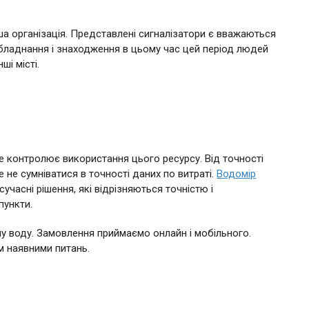
а організація. Представлені сигналізатори є вважаються
бладнання і знаходження в цьому час цей період людей
ші місті.
е контролює використання цього ресурсу. Від точності
не сумніватися в точності даних по витраті.
Водомір
учасні рішення, які відрізняються точністю і
пункти.
ну воду. Замовлення приймаємо онлайн і мобільного.
м наявними питань.