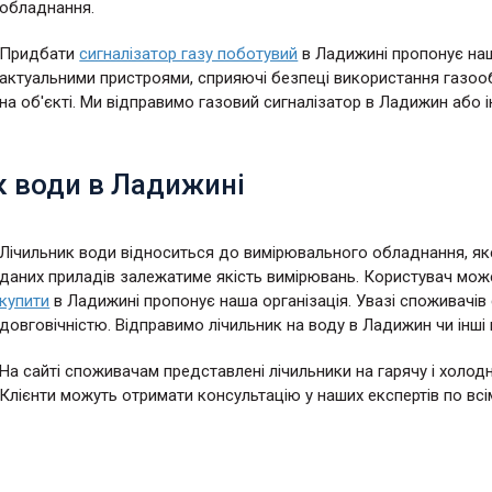
обладнання.
Придбати
сигналізатор газу поботувий
в Ладижині пропонує наш
актуальними пристроями, сприяючі безпеці використання газоо
на об'єкті. Ми відправимо газовий сигналізатор в Ладижин або ін
к води в Ладижині
Лічильник води відноситься до вимірювального обладнання, як
даних приладів залежатиме якість вимірювань. Користувач може 
купити
в Ладижині пропонує наша організація. Увазі споживачів с
довговічністю. Відправимо лічильник на воду в Ладижин чи інші 
На сайті споживачам представлені лічильники на гарячу і холод
Клієнти можуть отримати консультацію у наших експертів по всі