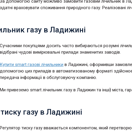
За допомогою сайту можливо замовити газовий лічильник в Лади
здатні враховувати споживання природного газу. Реалізовані лі
ильник газу в Ладижині
Сучасними покупцями досить часто вибираються розумні лічильни
відібрані чудові вимірювальні прилади знаменитих заводів.
Купити smart газові лічильники
в Ладижині, оформивши замовлен
допомогою цих приладів в автоматизованому форматі здійснює
передача інформації в обслуговуючу компанію.
Ми привеземо smart лічильник газу в Ладижин та інші} міста, гар
тиску газу в Ладижині
Регулятор тиску газу вважається компонентом, який перетворює