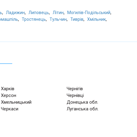
,
,
,
,
,
ь
Ладижин
Липовець
Літин
Могилів-Подільський
,
,
,
,
,
омашпіль
Тростянець
Тульчин
Тиврів
Хмільник
Харків
Чернігів
Херсон
Чернівці
Хмельницький
Донецька обл.
Черкаси
Луганська обл.