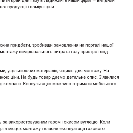
ити кран для газу в Ладижині в нашій фірмі — вигідний
 продукції і помірні ціни.
жна придбати, зробивши замовлення на порталі нашої
в монтажу вимірювального витрата газу пристрої «під
ми, ущільнюючих матеріалів, ящиків для монтажу. На
ною ціни. На будь товар даємо детальне опис. З'явилися
і компанії. Консультацію можливо отримати мобільного.
ль за використовуваним газом і окисом вуглецю. Коли
рі в місцях монтажу і власне експлуатації газового