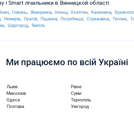
зу і Smart лічильники в Винницкой області
,
,
,
,
,
,
йсин
Гнівань
Жмеринка
Іллінці
Козятин
Калинівка
Крижопіл
,
,
,
,
,
,
,
і
Немирів
Оратів
Піщанка
Погребище
Стрижавка
Теплик
Т
,
,
ик
Шаргород
Ямпіль
Ми працюємо по всій Україні
Львів
Рівне
Миколаїв
Суми
Одеса
Тернопіль
Полтава
Ужгород