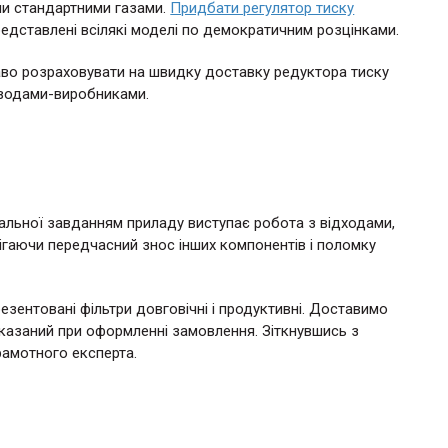
ми стандартними газами.
Придбати регулятор тиску
едставлені всілякі моделі по демократичним розцінками.
аво розраховувати на швидку доставку редуктора тиску
заводами-виробниками.
альної завданням приладу виступає робота з відходами,
обігаючи передчасний знос інших компонентів і поломку
езентовані фільтри довговічні і продуктивні. Доставимо
вказаний при оформленні замовлення. Зіткнувшись з
рамотного експерта.