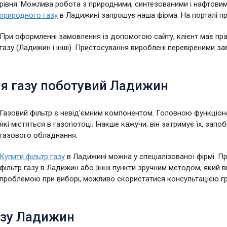
рівня. Можлива робота з природними, синтезованими і нафтови
природного газу
в Ладижині запрошує наша фірма. На порталі пр
При оформленні замовлення із допомогою сайту, клієнт має пр
газу (Ладижин і інші). Пристосування вироблені перевіреними 
ля газу поботувий Ладижин
Газовий фільтр є невід'ємним компонентом. Головною функціон
які містяться в газопотоці. Інакше кажучи, він затримує їх, зап
газового обладнання.
Купити фільтр газу
в Ладижині можна у спеціалізованої фірмі. Пр
фільтр газу в Ладижин або |інші пункти зручним методом, який 
проблемою при виборі, можливо скористатися консультацією г
азу Ладижин