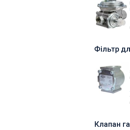
Фільтр д
Клапан г