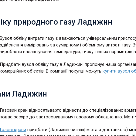
ліку природного газу Ладижин
Вузол обліку витрати газу є вважаються універсальним присто
здійснення вимірювань за сумарному і об'ємному витраті газу. 
виробляти налаштування температури, тиску і інших параметрів в
Придбати вузол обліку газу в Ладижині пропонує наша організац
комерційних об'єктів. В компанії покупці можуть
купити вузол об
рани Ладижин
Газовий кран відносятьварто віднести до спеціалізованих арма
подає ресурс до застосовуваному газовому обладнанню. Монтуют
Газові крани
придбати (Ладижин чи інші| міста з доставкою) мож