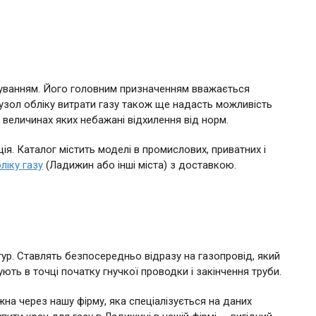
суванням. Його головним призначенням вважається
Вузол обліку витрати газу також ще надасть можливість
 величинах яких небажані відхилення від норм.
ія. Каталог містить моделі в промислових, приватних і
ліку газу
(Ладижин або інші міста) з доставкою.
тур. Ставлять безпосередньо відразу на газопровід, який
ь в точці початку гнучкої проводки і закінчення труби.
на через нашу фірму, яка спеціалізується на даних