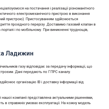
еціалізуємося на постачання і реалізації різноманітного
рактичного електромеханічного пристрою в виконання
тний пристрою). Пристосуванням здійснюється
криття прохідного перерізу. Доставимо газовий клапан в
порталі і по мобільному. При виникненні труднощів,
ика Ладижин
ічильників газу відповідає за передачу інформації, що
троєим. Дані передають по ГПРС каналу.
ійснює організацію ІВ і доставку інформації від
і нашої компанії представлена актуальними рішеннями,
 в справжніх умовах експлуатації. На кожну модель