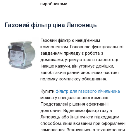
виробниками.
Газовий фільтр ціна Липовець
Газовий фільтр є невід'ємним
компонентом. Головною функціональної
завданням приладу є робота з
домішками, утримуються в газопотоці.
Інакше кажучи, він утримує домішки,
запобігаючи ранній знос інших частин і
поломку комплексу обладнання.
Купити
фільтр для газового лічильника
можна у спеціалізованої компанії.
Представлені рішення ефективні і
довговічні. Відвеземо фільтр газу в
Липовець або |інші пункти підходящим
способом, який вказаний при оформленні
замовлення. Зіткнувшись з трудністю при