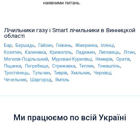
наявними питань.
Лічильники газу і Smart лічильники в Винницкой
області
,
,
,
,
,
,
Бар
Бершадь
Гайсин
Гнівань
Жмеринка
Іллінці
,
,
,
,
,
,
Козятин
Калинівка
Крижопіль
Ладижин
Липовець
Літин
,
,
,
,
Могилів-Подільський
Муровані Курилівці
Немирів
Оратів
,
,
,
,
,
Піщанка
Погребище
Стрижавка
Теплик
Томашпіль
,
,
,
,
,
Тростянець
Тульчин
Тиврів
Хмільник
Чернівці
,
,
Чечельник
Шаргород
Ямпіль
Ми працюємо по всій Україні