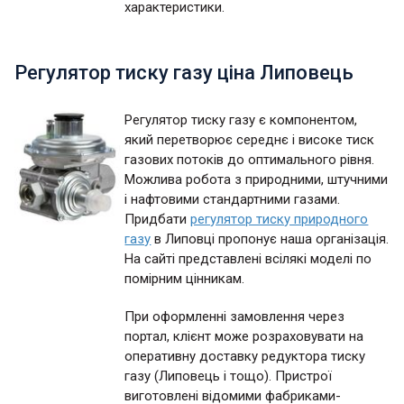
характеристики.
Регулятор тиску газу ціна Липовець
Регулятор тиску газу є компонентом,
який перетворює середнє і високе тиск
газових потоків до оптимального рівня.
Можлива робота з природними, штучними
і нафтовими стандартними газами.
Придбати
регулятор тиску природного
газу
в Липовці пропонує наша організація.
На сайті представлені всілякі моделі по
помірним цінникам.
При оформленні замовлення через
портал, клієнт може розраховувати на
оперативну доставку редуктора тиску
газу (Липовець і тощо). Пристрої
виготовлені відомими фабриками-