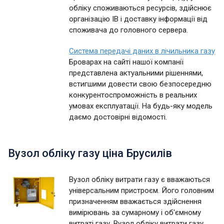
обліку споживаються ресурсів, здійснює
організацію ІВ і доставку інформації від
споживача до головного сервера.
Система передачі даних в лічильника газу
Броварах на сайті нашої компанії
представлена актуальними рішеннями,
встигшими довести свою безпосередню
конкурентоспроможність в реальних
умовах експлуатації. На будь-яку модель
даємо достовірні відомості.
Вузол обліку газу ціна Брусилів
Вузол обліку витрати газу є вважаються
універсальним пристроєм. Його головним
призначенням вважається здійснення
вимірювань за сумарному і об'ємному
витраті газу. Вузол обліку витрати газу