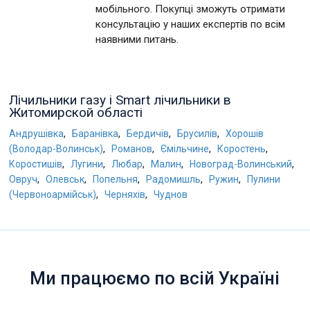
мобільного. Покупці зможуть отримати
консультацію у наших експертів по всім
наявними питань.
Лічильники газу і Smart лічильники в
Житомирской області
,
,
,
,
Андрушівка
Баранівка
Бердичів
Брусилів
Хорошів
,
,
,
,
(Володар-Волинськ)
Романов
Ємільчине
Коростень
,
,
,
,
,
Коростишів
Лугини
Любар
Малин
Новоград-Волинський
,
,
,
,
,
Овруч
Олевськ
Попельня
Радомишль
Ружин
Пулини
,
,
(Червоноармійськ)
Черняхів
Чуднов
Ми працюємо по всій Україні