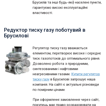
Брусилів та інші будь-які} населені пункти,
гарантуємо високі експлуатаційні
властивості.
Редуктор тиску газу поботувий в
Брусилові
Регулятор тиску газу вважається
елементом, перетворює високе і середнє
тиск газопотоків до оптимального рівня.
Дозволено робота з природними,
синтезованими і нафтовими
неагресивними газами.
Купити регулятор
тиску газу
в Брусилові запрошує наша
компанія. На сайті є актуальні різновиди
по помірним цінами.
При оформленні замовлення через сайт,
покупець має право розраховувати на